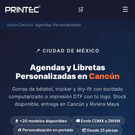
☰
🛒
Inicio
›
Cancún
› Agendas Personalizadas
📍 CIUDAD DE MÉXICO
Agendas y Libretas
Personalizadas en
Cancún
Gorras de béisbol, trucker y dry-fit con bordado
computarizado o impresión DTF con tu logo. Stock
disponible, entrega en Cancún y Riviera Maya.
📓 +20 modelos disponibles
🚚 Envío CDMX y ZMVM
🎨 Personalización en portada
📦 Desde 25 piezas