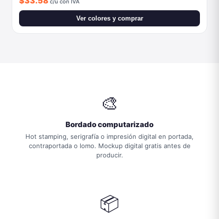
contraportada o lomo. Mockup digital gratis antes de
producir.
📦
Desde 25 piezas
Sin mínimos altos. Pedidos desde 25 piezas con
descuento por volumen a partir de 100 piezas.
🚚
Entrega en CDMX
5-7 días hábiles desde aprobación del diseño. Entrega en
oficina o domicilio en toda la ZMVM.