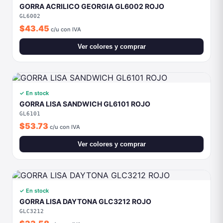
Ver colores y comprar
✓ En stock
GORRA LISA DAYTONA GLC3212 ROJO
GLC3212
$33.58
c/u con IVA
Ver colores y comprar
🎨
Bordado computarizado
Hot stamping, serigrafía o impresión digital en portada,