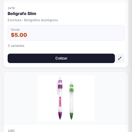
1478
Boligrafo Slim
Escritura › Bolígrafos ecológicos
Desde
$5.00
3 variantes
🔗
Cotizar
1482