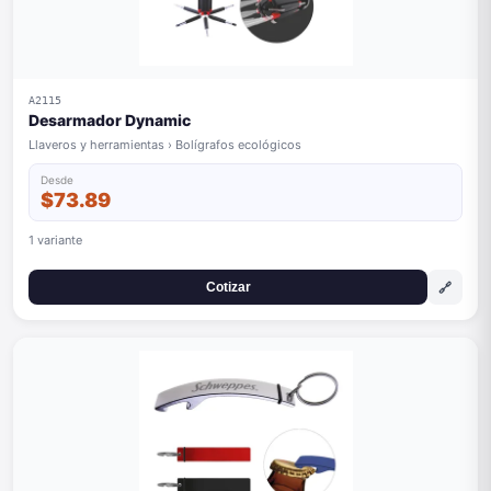
A2115
Desarmador Dynamic
Llaveros y herramientas › Bolígrafos ecológicos
Desde
$73.89
1 variante
🔗
Cotizar