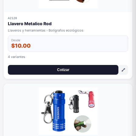
A2120
Llavero Metalico Rod
Llaveros y herramientas › Bolígrafos ecológicos
Desde
$10.00
4 variantes
🔗
Cotizar