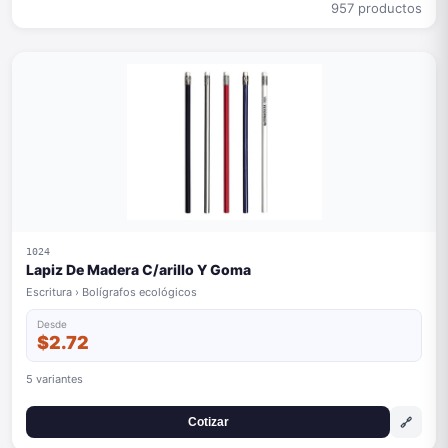
957 productos
1024
Lapiz De Madera C/arillo Y Goma
Escritura › Bolígrafos ecológicos
Desde
$2.72
5 variantes
🔗
Cotizar