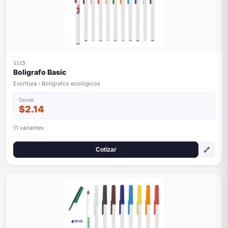
1115
Boligrafo Basic
Escritura › Bolígrafos ecológicos
Desde
$2.14
11 variantes
🔗
Cotizar