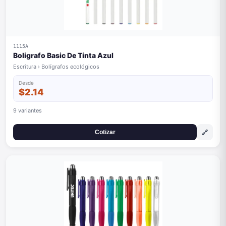
1115A
Boligrafo Basic De Tinta Azul
Escritura › Bolígrafos ecológicos
Desde
$2.14
9 variantes
🔗
Cotizar