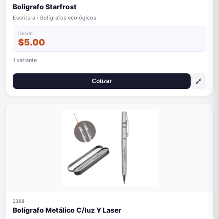
Boligrafo Starfrost
Escritura › Bolígrafos ecológicos
Desde
$5.00
1 variante
🔗
Cotizar
2108
Bolígrafo Metálico C/luz Y Laser