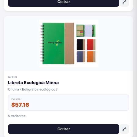
🔗
Cotizar
A2100
Libreta Ecologica Minna
Oficina › Bolígrafos ecológicos
Desde
$57.16
5 variantes
🔗
Cotizar