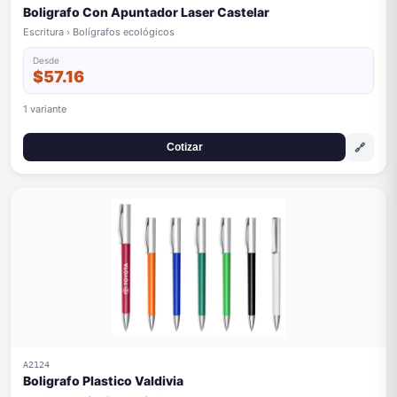
Boligrafo Con Apuntador Laser Castelar
Escritura › Bolígrafos ecológicos
Desde
$57.16
1 variante
🔗
Cotizar
A2124
Boligrafo Plastico Valdivia