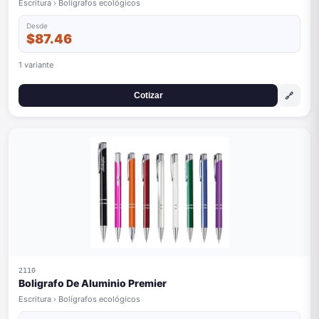
Escritura › Bolígrafos ecológicos
Desde
$87.46
1 variante
🔗
Cotizar
2110
Boligrafo De Aluminio Premier
Escritura › Bolígrafos ecológicos