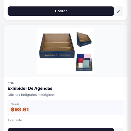
🔗
Cotizar
A2026
Exhibidor De Agendas
Oficina › Bolígrafos ecológicos
Desde
$98.61
1 variante