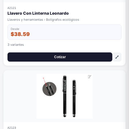
A2121
Llavero Con Linterna Leonardo
Llaveros y herramientas › Bolígrafos ecológicos
Desde
$38.59
3 variantes
🔗
Cotizar
A2123