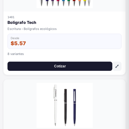
1401
Boligrafo Tech
Escritura › Bolígrafos ecológicos
Desde
$5.57
8 variantes
🔗
Cotizar