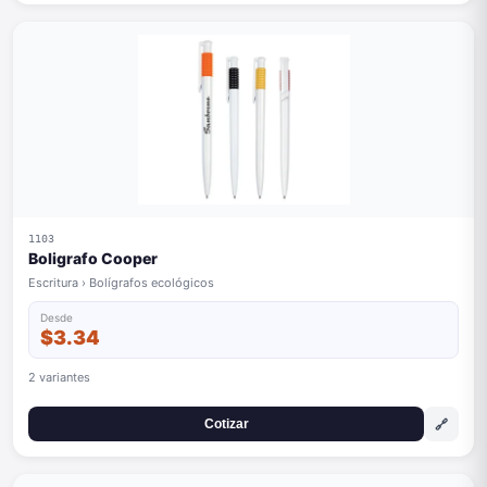
1103
Boligrafo Cooper
Escritura › Bolígrafos ecológicos
Desde
$3.34
2 variantes
🔗
Cotizar