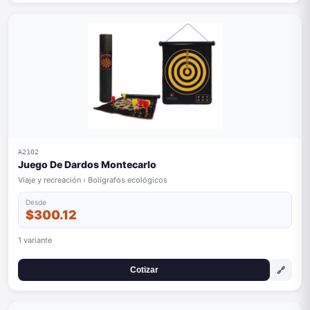
A2102
Juego De Dardos Montecarlo
Viaje y recreación › Bolígrafos ecológicos
Desde
$300.12
1 variante
🔗
Cotizar