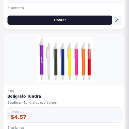
8 variantes
🔗
Cotizar
7401
Boligrafo Tundra
Escritura › Bolígrafos ecológicos
Desde
$4.57
8 variantes