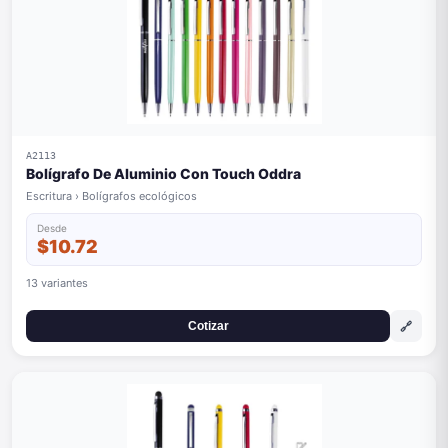
A2113
Bolígrafo De Aluminio Con Touch Oddra
Escritura › Bolígrafos ecológicos
Desde
$10.72
13 variantes
🔗
Cotizar