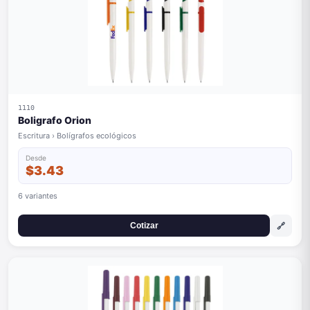
1110
Boligrafo Orion
Escritura › Bolígrafos ecológicos
Desde
$3.43
6 variantes
🔗
Cotizar