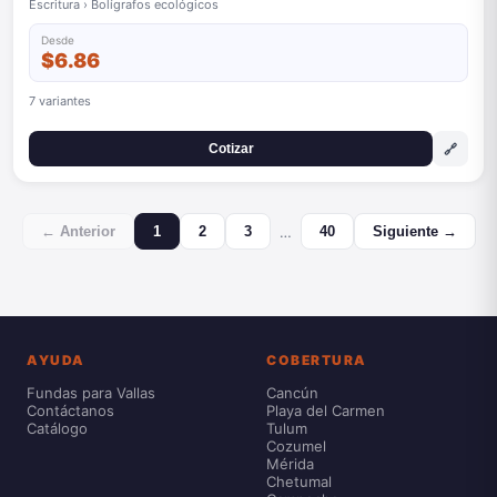
Escritura › Bolígrafos ecológicos
Desde
$6.86
7 variantes
🔗
Cotizar
…
← Anterior
1
2
3
40
Siguiente →
AYUDA
COBERTURA
Fundas para Vallas
Cancún
Contáctanos
Playa del Carmen
Catálogo
Tulum
Cozumel
Mérida
Chetumal