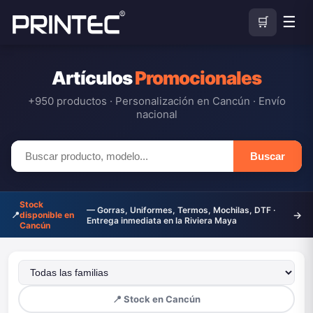
☰
🛒
Artículos
Promocionales
+950 productos · Personalización en Cancún · Envío
nacional
Buscar producto
Buscar
Stock
— Gorras, Uniformes, Termos, Mochilas, DTF ·
→
📍
disponible en
Entrega inmediata en la Riviera Maya
Cancún
Familia de producto
Subcategoría
📍 Stock en Cancún