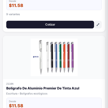
Desde
$11.58
9 variantes
🔗
Cotizar
2110A
Boligrafo De Aluminio Premier De Tinta Azul
Escritura › Bolígrafos ecológicos
Desde
$11.58