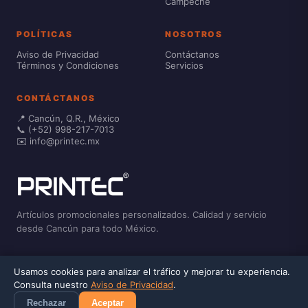
Campeche
POLÍTICAS
NOSOTROS
Aviso de Privacidad
Contáctanos
Términos y Condiciones
Servicios
CONTÁCTANOS
📍 Cancún, Q.R., México
📞 (+52) 998-217-7013
✉️ info@printec.mx
Artículos promocionales personalizados. Calidad y servicio
desde Cancún para todo México.
Usamos cookies para analizar el tráfico y mejorar tu experiencia.
© 2026 Printec. Precios Incluyen IVA. No incluye costo por
💬
Consulta nuestro
Aviso de Privacidad
.
personalización, estos costos se calculan dentro del carrito de
compra.
Rechazar
Aceptar
Privacidad
Términos