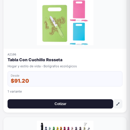
A2106
Tabla Con Cuchillo Rosseta
Hogar y estilo de vida › Bolígrafos ecológicos
Desde
$91.20
1 variante
🔗
Cotizar