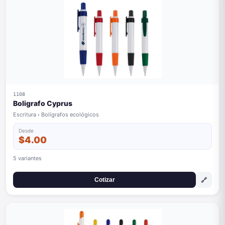
1108
Boligrafo Cyprus
Escritura › Bolígrafos ecológicos
Desde
$4.00
5 variantes
🔗
Cotizar