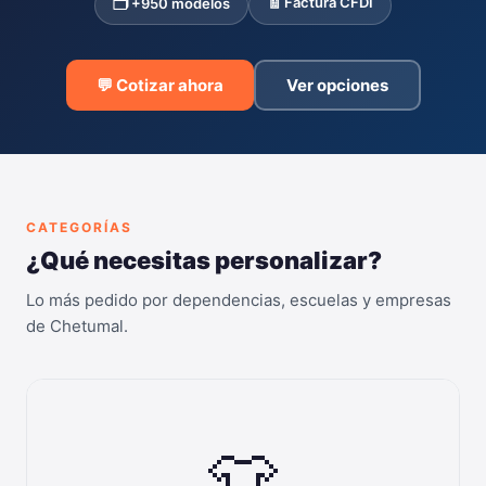
🧾 Factura CFDI
🗂️ +950 modelos
💬 Cotizar ahora
Ver opciones
CATEGORÍAS
¿Qué necesitas personalizar?
Lo más pedido por dependencias, escuelas y empresas
de Chetumal.
👕