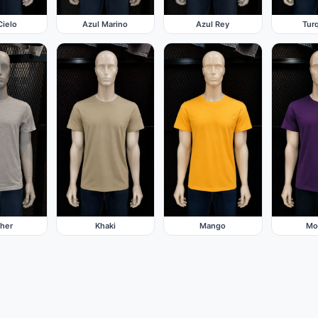
Cielo
Azul Marino
Azul Rey
Tur
her
Khaki
Mango
Mo