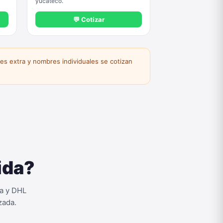
yucateco.
💬 Cotizar
s extra y nombres individuales se cotizan
ida?
ta y DHL
zada.