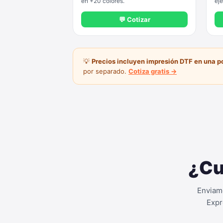
en +20 colores.
eje
💬 Cotizar
💡
Precios incluyen impresión DTF en una p
por separado.
Cotiza gratis →
¿Cu
Enviamo
Expr