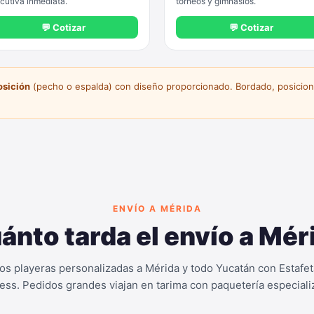
cutiva inmediata.
torneos y gimnasios.
💬 Cotizar
💬 Cotizar
osición
(pecho o espalda) con diseño proporcionado. Bordado, posicione
ENVÍO A MÉRIDA
ánto tarda el envío a Mér
s playeras personalizadas a Mérida y todo Yucatán con Estafe
ess. Pedidos grandes viajan en tarima con paquetería especiali