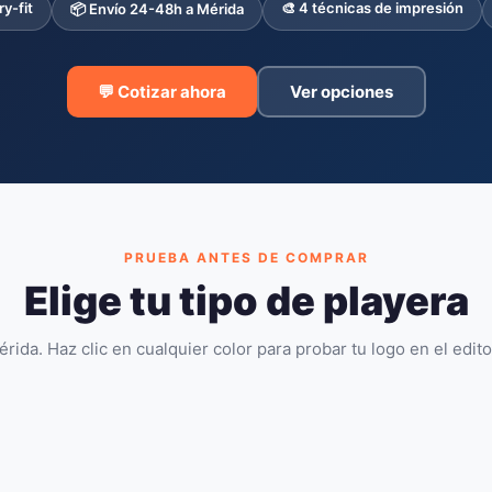
ry-fit
🎨 4 técnicas de impresión
📦 Envío 24-48h a Mérida
💬 Cotizar ahora
Ver opciones
PRUEBA ANTES DE COMPRAR
Elige tu tipo de playera
érida. Haz clic en cualquier color para probar tu logo en el edit