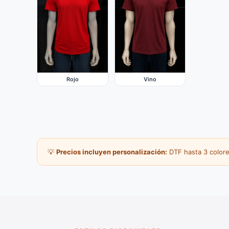
Rojo
Vino
💡
Precios incluyen personalización:
DTF hasta 3 colore