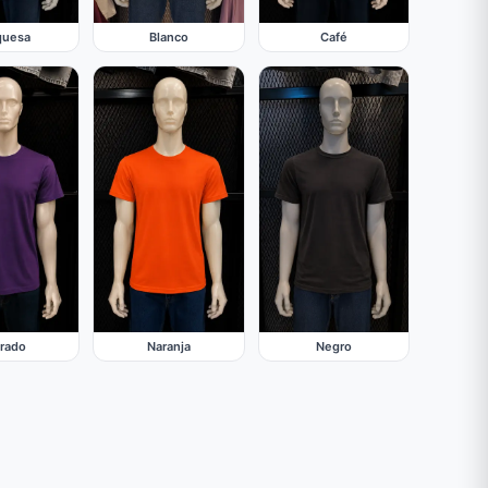
quesa
Café
Blanco
rado
Naranja
Negro