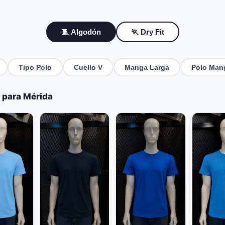
🧵 Algodón
🏃 Dry Fit
Tipo Polo
Cuello V
Manga Larga
Polo Man
 para Mérida