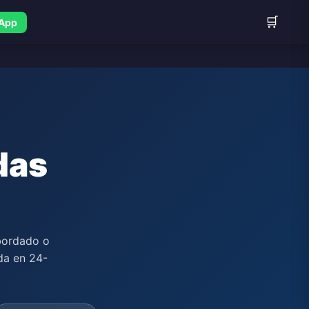
🛒
sApp
das
a
 bordado o
da en 24-