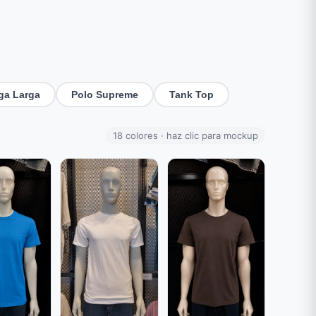
ga Larga
Polo Supreme
Tank Top
18 colores · haz clic para mockup