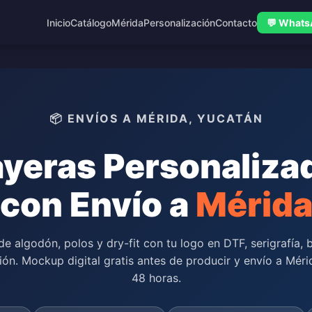
Inicio
Catálogo
Mérida
Personalización
Contacto
💬 What
📦 ENVÍOS A MÉRIDA, YUCATÁN
ayeras Personaliza
con Envío a
Mérid
de algodón, polos y dry-fit con tu logo en DTF, serigrafía,
ión. Mockup digital gratis antes de producir y envío a Méri
48 horas.