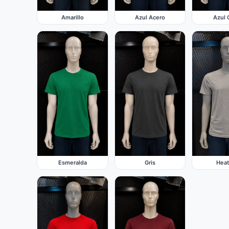
Azul Acero
Azul 
Amarillo
Esmeralda
Gris
Heat