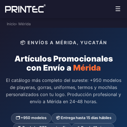
☰
Inicio
› Mérida
📦 ENVÍOS A MÉRIDA, YUCATÁN
Artículos Promocionales
con Envío a
Mérida
El catálogo más completo del sureste: +950 modelos
de playeras, gorras, uniformes, termos y mochilas
personalizados con tu logo. Producción profesional y
envío a Mérida en 24-48 horas.
🗂️ +950 modelos
📦 Entrega hasta 15 días hábiles