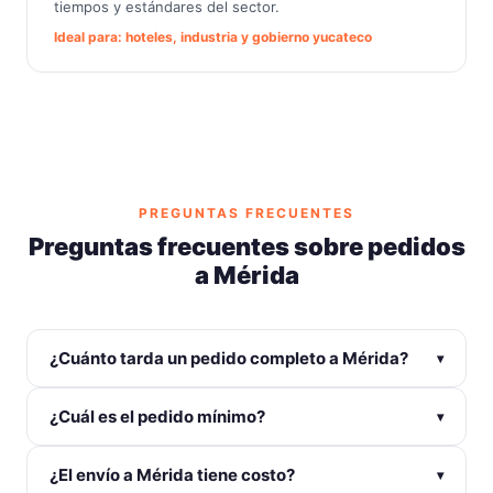
tiempos y estándares del sector.
Ideal para: hoteles, industria y gobierno yucateco
PREGUNTAS FRECUENTES
Preguntas frecuentes sobre pedidos
a Mérida
¿Cuánto tarda un pedido completo a Mérida?
▾
Producción de 3 a 7 días hábiles según la técnica,
¿Cuál es el pedido mínimo?
▾
más 24-48 horas de envío con Estafeta o DHL. En
total: entre 5 y 9 días hábiles desde que apruebas el
Desde 12 piezas en la mayoría de las técnicas
¿El envío a Mérida tiene costo?
diseño. Para pedidos urgentes consulta disponibilidad
▾
(bordado, DTF). Para serigrafía el mínimo es 50