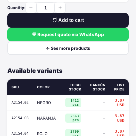
−
+
Quantity:
🛒 Add to cart
💬 Request quote via WhatsApp
← See more products
Available variants
TOTAL
CANCÚN
LIST
SKU
COLOR
STOCK
STOCK
PRICE
3.87
1412
NEGRO
—
A2154.02
pcs
USD
3.87
2563
NARANJA
—
A2154.03
pcs
USD
3.87
2799
ROJO
—
A2154.04
pcs
USD