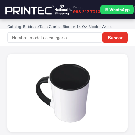
📦
Contact
📞
💬 WhatsApp
National
998 217 7013
Shipping
Catalog
›
Bebidas
›
Taza Conica Bicolor 14 Oz Bicolor Arles
Buscar