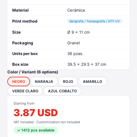
Material
Cerámica
Print method
Serigrafía / Tampografía / DTF UV
Size
Ø 9 x 11 cm
Packaging
Granel
Units per box
36 pzas.
Box size
39.5 x 29.5 x 37 cm
Color / Variant (6 options)
NEGRO
NARANJA
ROJO
AMARILLO
VERDE CLARO
AZUL COBALTO
Starting from
3.87 USD
VAT included · Customization not included
✓ 1412 pcs available