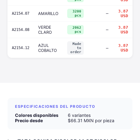
3.87
3200
AMARILLO
—
A2154.07
pcs
USD
VERDE
3.87
2062
—
A2154.08
CLARO
pcs
USD
Made
AZUL
3.87
A2154.12
—
to
COBALTO
USD
order
ESPECIFICACIONES DEL PRODUCTO
Colores disponibles
6 variantes
Precio desde
$66.31 MXN por pieza