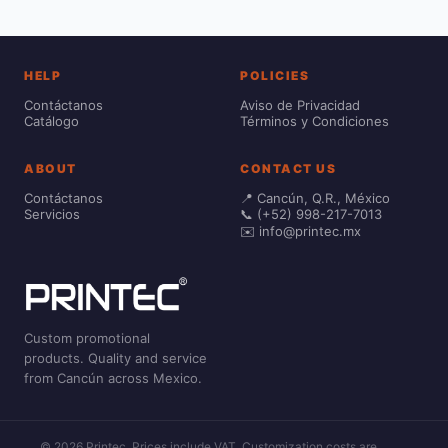
HELP
POLICIES
Contáctanos
Aviso de Privacidad
Catálogo
Términos y Condiciones
ABOUT
CONTACT US
Contáctanos
📍 Cancún, Q.R., México
Servicios
📞 (+52) 998-217-7013
✉️ info@printec.mx
Custom promotional
products. Quality and service
from Cancún across Mexico.
© 2026 Printec. Prices include VAT. Customization costs are