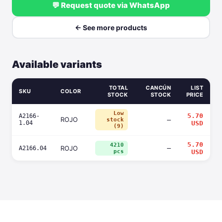
💬 Request quote via WhatsApp
← See more products
Available variants
TOTAL
CANCÚN
LIST
SKU
COLOR
STOCK
STOCK
PRICE
Low
5.70
A2166-
ROJO
—
stock
1.04
USD
(9)
5.70
4210
ROJO
—
A2166.04
pcs
USD