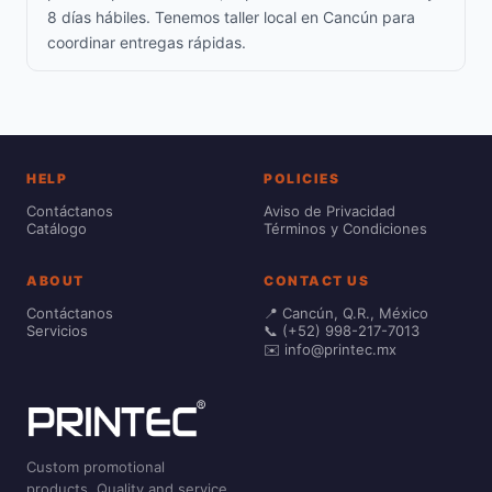
8 días hábiles. Tenemos taller local en Cancún para
coordinar entregas rápidas.
HELP
POLICIES
Contáctanos
Aviso de Privacidad
Catálogo
Términos y Condiciones
ABOUT
CONTACT US
Contáctanos
📍 Cancún, Q.R., México
Servicios
📞 (+52) 998-217-7013
✉️ info@printec.mx
Custom promotional
products. Quality and service