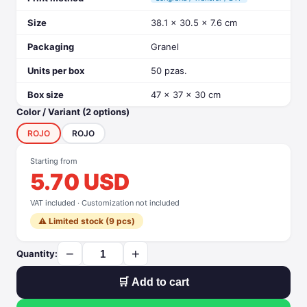
Size
38.1 x 30.5 x 7.6 cm
Packaging
Granel
Units per box
50 pzas.
Box size
47 x 37 x 30 cm
Color / Variant (2 options)
ROJO
ROJO
Starting from
5.70 USD
VAT included · Customization not included
⚠️ Limited stock (9 pcs)
−
+
Quantity:
🛒 Add to cart