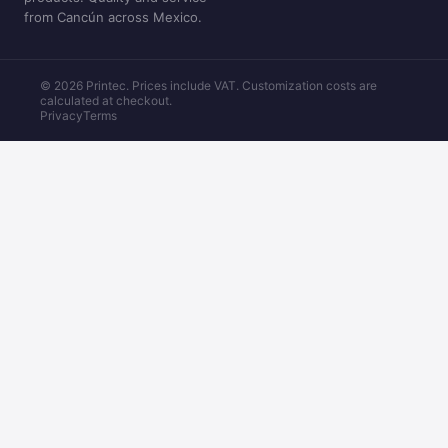
from Cancún across Mexico.
© 2026 Printec. Prices include VAT. Customization costs are
calculated at checkout.
Privacy
Terms