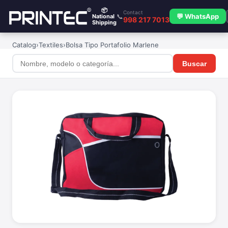
📦
Contact
📞
💬 WhatsApp
National
998 217 7013
Shipping
Catalog
›
Textiles
›
Bolsa Tipo Portafolio Marlene
Buscar