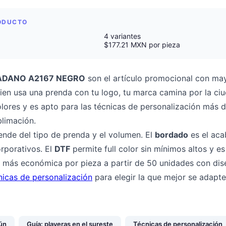
RODUCTO
4 variantes
$177.21 MXN por pieza
ADANO A2167 NEGRO
son el artículo promocional con mayo
ien usa una prenda con tu logo, tu marca camina por la ci
olores y es apto para las técnicas de personalización más
blimación.
ende del tipo de prenda y el volumen. El
bordado
es el ac
rporativos. El
DTF
permite full color sin mínimos altos y es
 más económica por pieza a partir de 50 unidades con dis
nicas de personalización
para elegir la que mejor se adapte
ún
Guía: playeras en el sureste
Técnicas de personalización