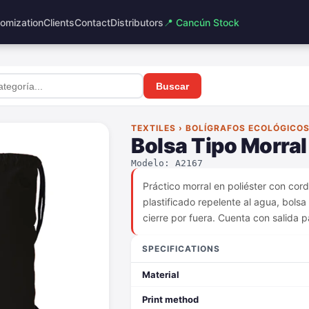
omization
Clients
Contact
Distributors
📍 Cancún Stock
Buscar
TEXTILES › BOLÍGRAFOS ECOLÓGICO
Bolsa Tipo Morra
Modelo: A2167
Práctico morral en poliéster con cor
plastificado repelente al agua, bols
cierre por fuera. Cuenta con salida p
SPECIFICATIONS
Material
Print method