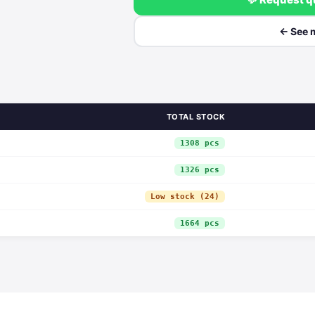
← See 
TOTAL STOCK
1308 pcs
1326 pcs
Low stock (24)
1664 pcs