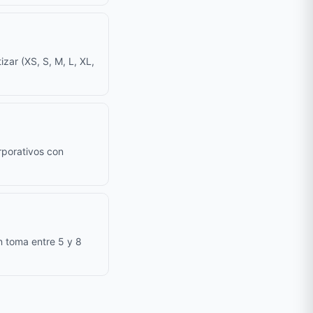
zar (XS, S, M, L, XL,
rporativos con
n toma entre 5 y 8