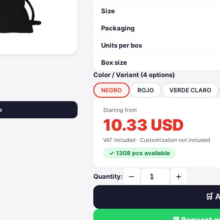
Size
Packaging
Units per box
Box size
Color / Variant (4 options)
NEGRO
ROJO
VERDE CLARO
o
Starting from
10.33 USD
VAT included · Customization not included
✓ 1308 pcs available
−
+
Quantity:
🛒 A
💬 Request 