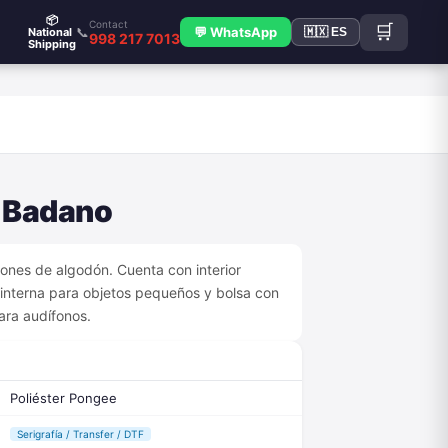
📦
Contact
🛒
📞
💬 WhatsApp
National
🇲🇽 ES
998 217 7013
Shipping
S
l Badano
dones de algodón. Cuenta con interior
a interna para objetos pequeños y bolsa con
ara audífonos.
Poliéster Pongee
Serigrafía / Transfer / DTF