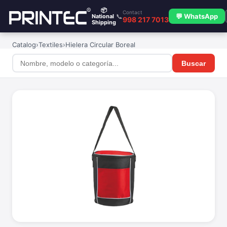
📦
Contact
📞
💬 WhatsApp
National
998 217 7013
Shipping
Catalog
›
Textiles
›
Hielera Circular Boreal
Buscar