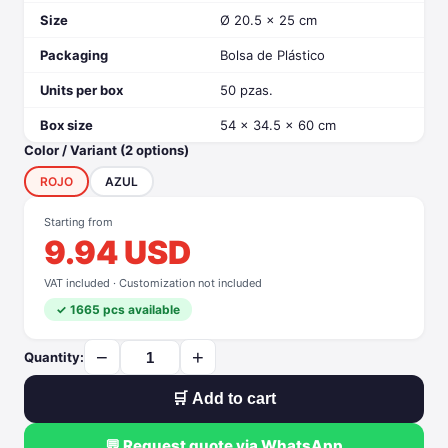
Size
Ø 20.5 x 25 cm
Packaging
Bolsa de Plástico
Units per box
50 pzas.
Box size
54 x 34.5 x 60 cm
Color / Variant (2 options)
ROJO
AZUL
Starting from
9.94 USD
VAT included · Customization not included
✓ 1665 pcs available
−
+
Quantity:
🛒 Add to cart
💬 Request quote via WhatsApp