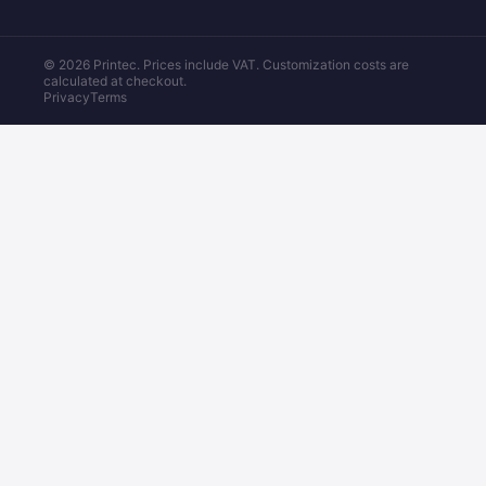
© 2026 Printec. Prices include VAT. Customization costs are
calculated at checkout.
Privacy
Terms