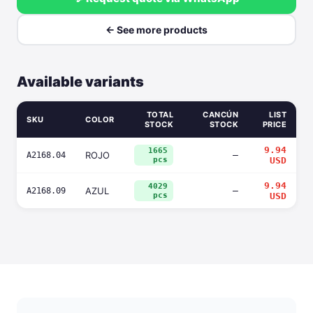
← See more products
Available variants
TOTAL
CANCÚN
LIST
SKU
COLOR
STOCK
STOCK
PRICE
9.94
1665
ROJO
—
A2168.04
pcs
USD
9.94
4029
AZUL
—
A2168.09
pcs
USD