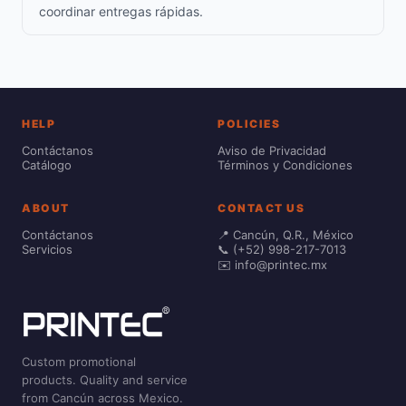
coordinar entregas rápidas.
HELP
POLICIES
Contáctanos
Aviso de Privacidad
Catálogo
Términos y Condiciones
ABOUT
CONTACT US
Contáctanos
📍 Cancún, Q.R., México
Servicios
📞 (+52) 998-217-7013
✉️ info@printec.mx
Custom promotional
products. Quality and service
from Cancún across Mexico.