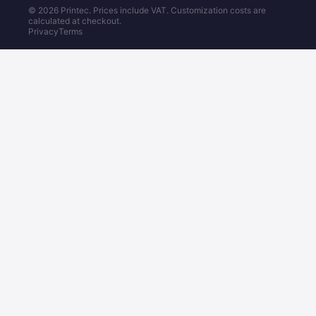
© 2026 Printec. Prices include VAT. Customization costs are
calculated at checkout.
Privacy
Terms