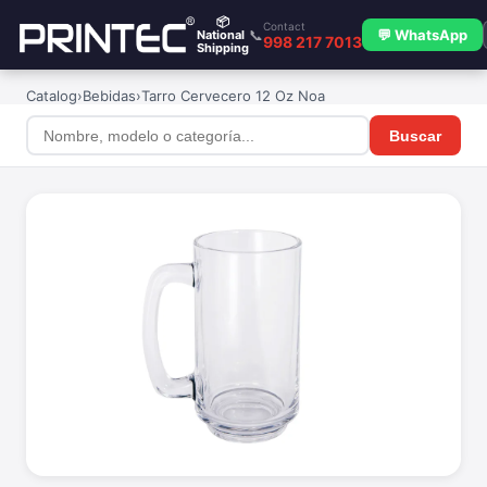
📦
Contact
📞
💬 WhatsApp
National
998 217 7013
Shipping
Catalog
›
Bebidas
›
Tarro Cervecero 12 Oz Noa
Buscar