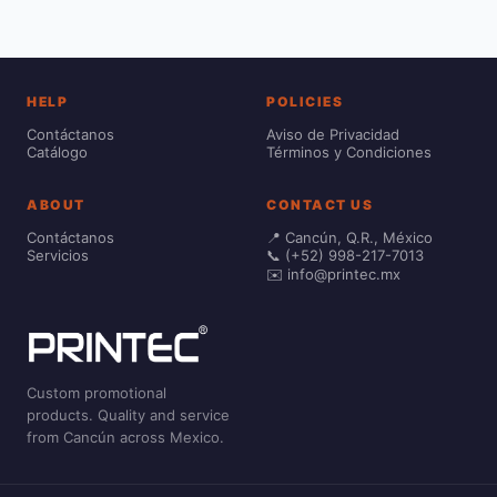
HELP
POLICIES
Contáctanos
Aviso de Privacidad
Catálogo
Términos y Condiciones
ABOUT
CONTACT US
Contáctanos
📍 Cancún, Q.R., México
Servicios
📞 (+52) 998-217-7013
✉️ info@printec.mx
Custom promotional
products. Quality and service
from Cancún across Mexico.