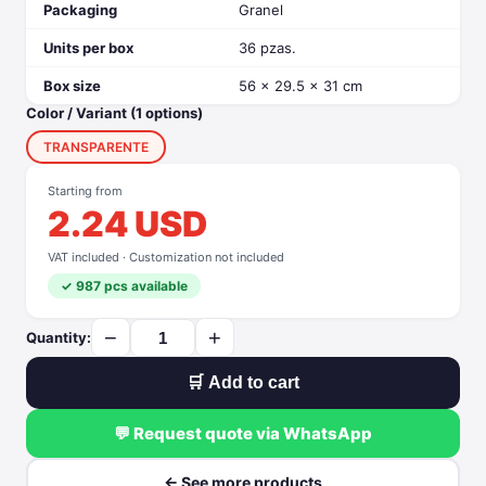
Packaging
Granel
Units per box
36 pzas.
Box size
56 x 29.5 x 31 cm
Color / Variant (1 options)
TRANSPARENTE
Starting from
2.24 USD
VAT included · Customization not included
✓ 987 pcs available
−
+
Quantity:
🛒 Add to cart
💬 Request quote via WhatsApp
← See more products