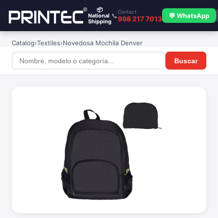
📦
Contact
📞
💬 WhatsApp
National
998 217 7013
Shipping
Catalog
›
Textiles
›
Novedosa Mochila Denver
Buscar