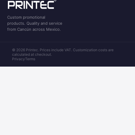
Custom promotional
products. Quality and service
from Cancún across Mexico.
© 2026 Printec. Prices include VAT. Customization costs are
calculated at checkout.
Privacy
Terms