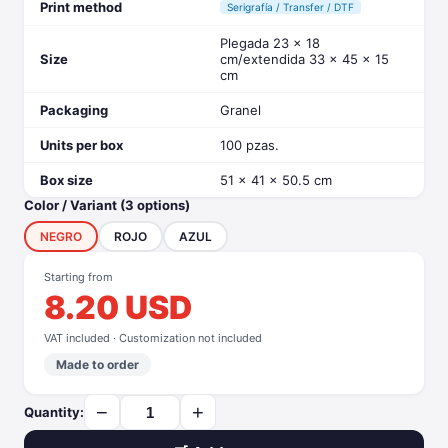
Print method
Serigrafía / Transfer / DTF
Plegada 23 x 18
Size
cm/extendida 33 x 45 x 15
cm
Packaging
Granel
Units per box
100 pzas.
Box size
51 x 41 x 50.5 cm
Color / Variant (3 options)
NEGRO
ROJO
AZUL
Starting from
8.20 USD
VAT included · Customization not included
Made to order
−
+
Quantity: