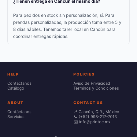
¿Tienen entrega en Cancún el mismo día?
Para pedidos en stock sin personalización, sí. Para
prendas personalizadas, la producción toma entre 5 y
8 días hábiles. Tenemos taller local en Cancún para
coordinar entregas rápidas.
HELP
POLICIES
Contáctanos
Aviso de Privacidad
Catálogo
Términos y Condiciones
ABOUT
CONTACT US
Contáctanos
📍 Cancún, Q.R., México
Servicios
📞 (+52) 998-217-7013
✉️ info@printec.mx