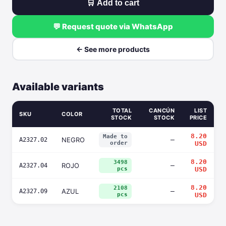
🛒 Add to cart
💬 Request quote via WhatsApp
← See more products
Available variants
TOTAL
CANCÚN
LIST
SKU
COLOR
STOCK
STOCK
PRICE
8.20
Made to
NEGRO
—
A2327.02
order
USD
8.20
3498
ROJO
—
A2327.04
pcs
USD
8.20
2108
AZUL
—
A2327.09
pcs
USD