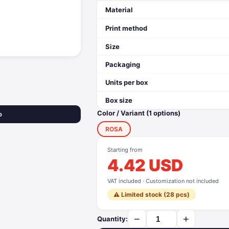
Material
Print method
Size
Packaging
Units per box
Box size
Color / Variant (1 options)
o
ROSA
Starting from
4.42 USD
VAT included · Customization not included
⚠️ Limited stock (28 pcs)
−
+
Quantity: