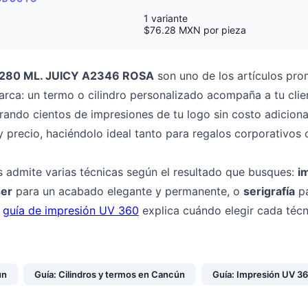
1 variante
$76.28 MXN por pieza
 280 ML. JUICY A2346 ROSA
son uno de los artículos pr
rca: un termo o cilindro personalizado acompaña a tu clien
erando cientos de impresiones de tu logo sin costo adicio
 y precio, haciéndolo ideal tanto para regalos corporativo
s admite varias técnicas según el resultado que busques:
i
ser
para un acabado elegante y permanente, o
serigrafía
pa
a
guía de impresión UV 360
explica cuándo elegir cada técn
ún
Guía: Cilindros y termos en Cancún
Guía: Impresión UV 3