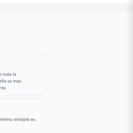
e toda la
afía es más
nte.
mínimo rentable es