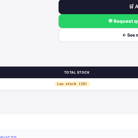
🛒 A
💬 Request 
← See 
TOTAL STOCK
Low stock (28)
RODUCTO