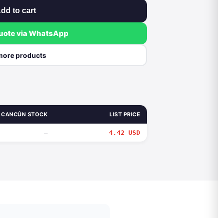
dd to cart
quote via WhatsApp
more products
CANCÚN STOCK
LIST PRICE
—
4.42 USD