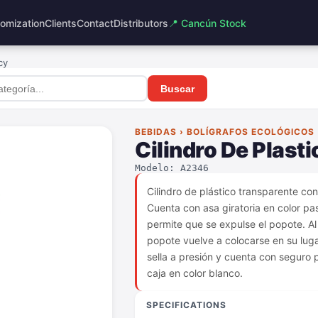
omization
Clients
Contact
Distributors
📍 Cancún Stock
cy
Buscar
BEBIDAS › BOLÍGRAFOS ECOLÓGICOS
Cilindro De Plasti
Modelo: A2346
Cilindro de plástico transparente con
Cuenta con asa giratoria en color past
permite que se expulse el popote. Al r
popote vuelve a colocarse en su lugar
sella a presión y cuenta con seguro 
caja en color blanco.
SPECIFICATIONS