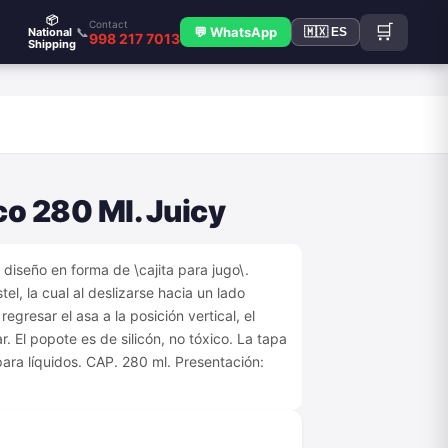
📦
Contact
🛒
📞
💬 WhatsApp
National
🇲🇽 ES
998 217 7013
Shipping
co 280 Ml. Juicy
 diseño en forma de \cajita para jugo\.
el, la cual al deslizarse hacia un lado
egresar el asa a la posición vertical, el
. El popote es de silicón, no tóxico. La tapa
para líquidos. CAP. 280 ml. Presentación: