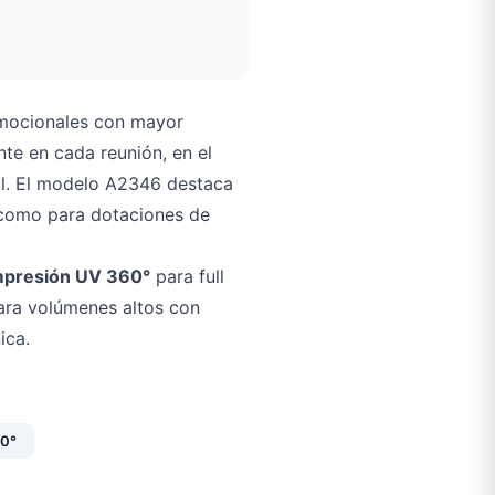
omocionales con mayor
te en cada reunión, en el
nal. El modelo A2346 destaca
s como para dotaciones de
mpresión UV 360°
para full
ra volúmenes altos con
ica.
60°