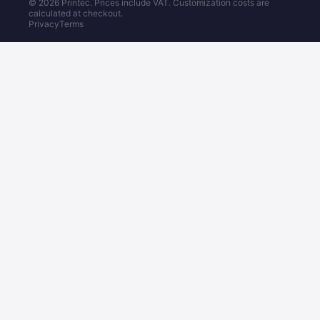
© 2026 Printec. Prices include VAT. Customization costs are
calculated at checkout.
Privacy
Terms