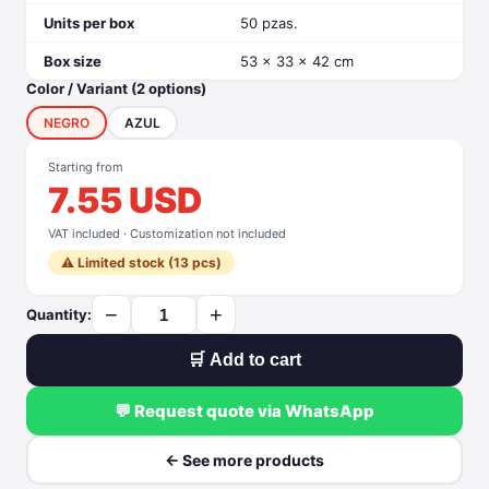
Units per box
50 pzas.
Box size
53 x 33 x 42 cm
Color / Variant (2 options)
NEGRO
AZUL
Starting from
7.55 USD
VAT included · Customization not included
⚠️ Limited stock (13 pcs)
−
+
Quantity:
🛒 Add to cart
💬 Request quote via WhatsApp
← See more products