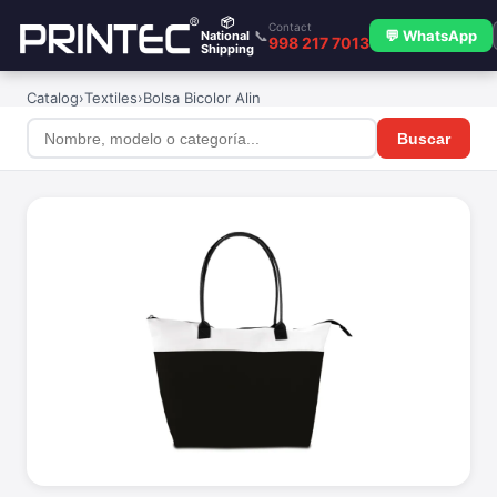
📦
Contact
📞
💬 WhatsApp
National
998 217 7013
Shipping
Catalog
›
Textiles
›
Bolsa Bicolor Alin
Buscar