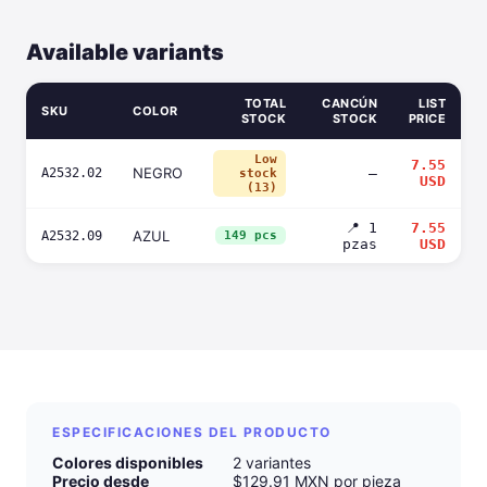
Available variants
TOTAL
CANCÚN
LIST
SKU
COLOR
STOCK
STOCK
PRICE
Low
7.55
NEGRO
A2532.02
—
stock
USD
(13)
📍 1
7.55
AZUL
A2532.09
149 pcs
pzas
USD
ESPECIFICACIONES DEL PRODUCTO
Colores disponibles
2 variantes
Precio desde
$129.91 MXN por pieza