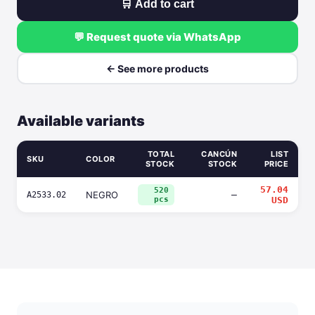
🛒 Add to cart
💬 Request quote via WhatsApp
← See more products
Available variants
TOTAL
CANCÚN
LIST
SKU
COLOR
STOCK
STOCK
PRICE
57.04
520
NEGRO
—
A2533.02
pcs
USD