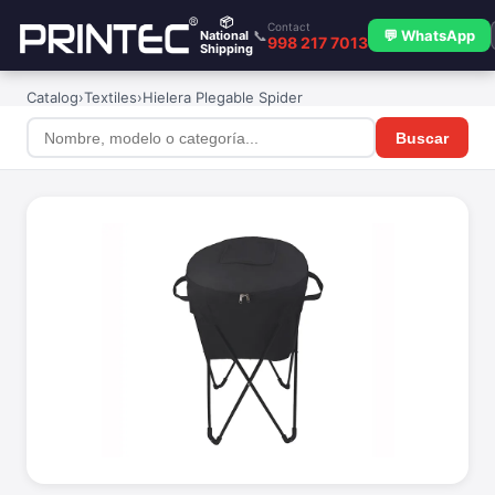
📦
Contact
📞
💬 WhatsApp
National
998 217 7013
Shipping
Catalog
›
Textiles
›
Hielera Plegable Spider
Buscar