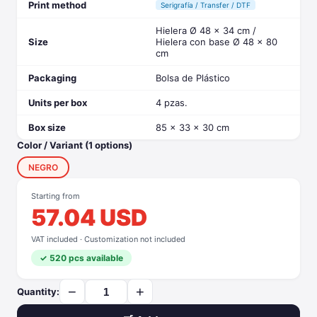
Print method
Serigrafía / Transfer / DTF
Hielera Ø 48 x 34 cm /
Size
Hielera con base Ø 48 x 80
cm
Packaging
Bolsa de Plástico
Units per box
4 pzas.
Box size
85 x 33 x 30 cm
Color / Variant (1 options)
NEGRO
Starting from
57.04 USD
VAT included · Customization not included
✓ 520 pcs available
−
+
Quantity: