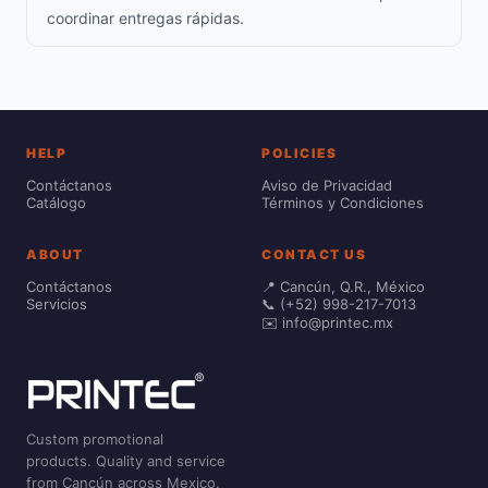
coordinar entregas rápidas.
HELP
POLICIES
Contáctanos
Aviso de Privacidad
Catálogo
Términos y Condiciones
ABOUT
CONTACT US
Contáctanos
📍 Cancún, Q.R., México
Servicios
📞 (+52) 998-217-7013
✉️ info@printec.mx
Custom promotional
products. Quality and service
from Cancún across Mexico.