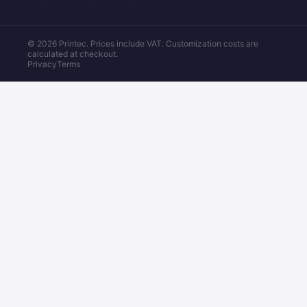
© 2026 Printec. Prices include VAT. Customization costs are
calculated at checkout.
Privacy
Terms