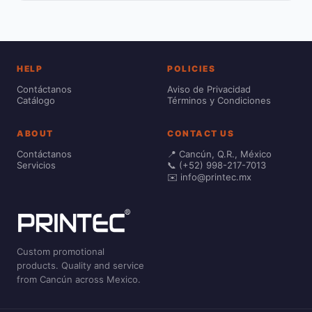
HELP
POLICIES
Contáctanos
Aviso de Privacidad
Catálogo
Términos y Condiciones
ABOUT
CONTACT US
Contáctanos
📍 Cancún, Q.R., México
Servicios
📞 (+52) 998-217-7013
✉️ info@printec.mx
Custom promotional
products. Quality and service
from Cancún across Mexico.