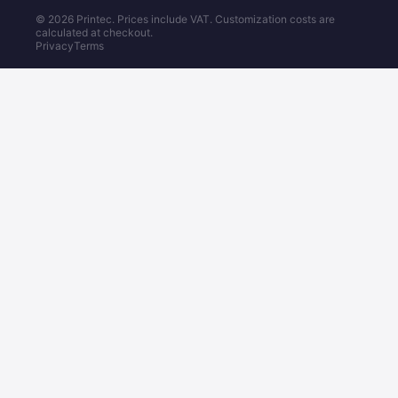
© 2026 Printec. Prices include VAT. Customization costs are
calculated at checkout.
Privacy
Terms