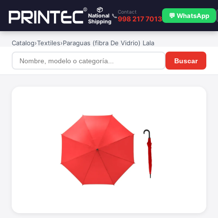
📦
Contact
📞
💬 WhatsApp
National
998 217 7013
Shipping
Catalog
›
Textiles
›
Paraguas (fibra De Vidrio) Lala
Buscar