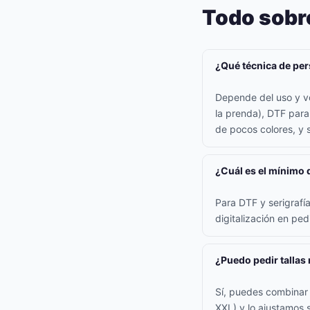
Todo sobr
¿Qué técnica de per
Depende del uso y vo
la prenda), DTF para
de pocos colores, y s
¿Cuál es el mínimo 
Para DTF y serigraf
digitalización en pe
¿Puedo pedir tallas
Sí, puedes combinar t
XXL) y lo ajustamos s