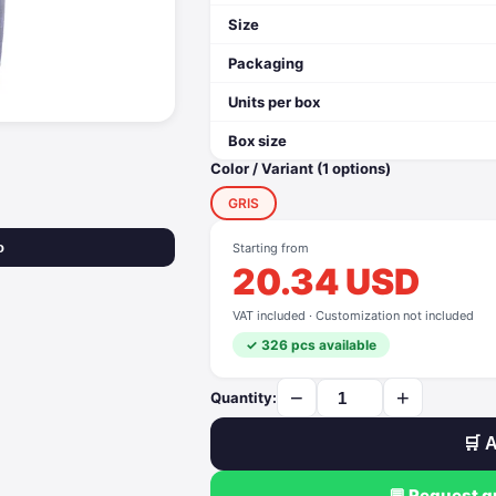
Size
Packaging
Units per box
Box size
Color / Variant (1 options)
GRIS
o
Starting from
20.34 USD
VAT included · Customization not included
✓ 326 pcs available
−
+
Quantity:
🛒 A
💬 Request 