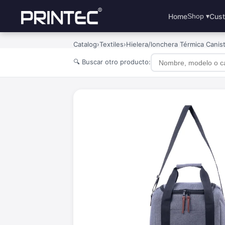
Home
Cust
Shop ▾
Catalog
›
Textiles
›
Hielera/lonchera Térmica Canis
🔍 Buscar otro producto: