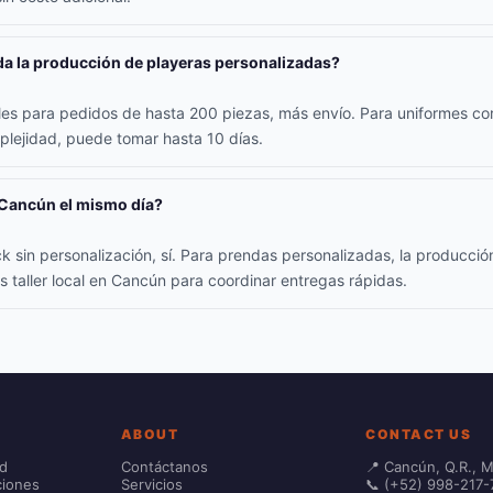
a la producción de playeras personalizadas?
iles para pedidos de hasta 200 piezas, más envío. Para uniformes co
lejidad, puede tomar hasta 10 días.
 Cancún el mismo día?
k sin personalización, sí. Para prendas personalizadas, la producció
s taller local en Cancún para coordinar entregas rápidas.
ABOUT
CONTACT US
ad
Contáctanos
📍 Cancún, Q.R., 
ciones
Servicios
📞 (+52) 998-217-