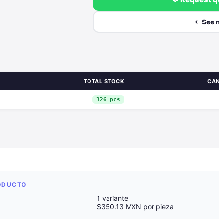
← See 
TOTAL STOCK
CAN
326 pcs
RODUCTO
1 variante
$350.13 MXN por pieza