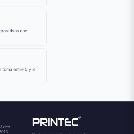
rporativos con
n toma entre 5 y 8
México
7013