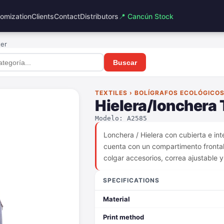
omization
Clients
Contact
Distributors
📍 Cancún Stock
ter
Buscar
TEXTILES › BOLÍGRAFOS ECOLÓGICO
Hielera/lonchera 
Modelo: A2585
Lonchera / Hielera con cubierta e inte
cuenta con un compartimento frontal, 
colgar accesorios, correa ajustable y
SPECIFICATIONS
Material
Print method