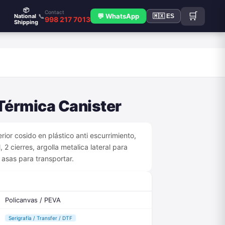
📦
Contact
🛒
📞
💬 WhatsApp
National
🇲🇽 ES
998 217 7013
Shipping
S
Térmica Canister
rior cosido en plástico anti escurrimiento,
2 cierres, argolla metalica lateral para
 asas para transportar.
Policanvas / PEVA
Serigrafía / Transfer / DTF