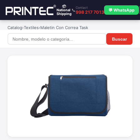
📦
Contact
📞
💬 WhatsApp
National
998 217 7013
Shipping
Catalog
›
Textiles
›
Maletin Con Correa Task
Buscar