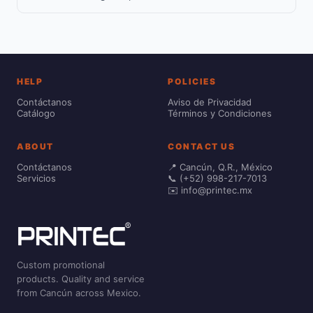
HELP
POLICIES
Contáctanos
Aviso de Privacidad
Catálogo
Términos y Condiciones
ABOUT
CONTACT US
Contáctanos
📍 Cancún, Q.R., México
Servicios
📞 (+52) 998-217-7013
✉️ info@printec.mx
Custom promotional
products. Quality and service
from Cancún across Mexico.