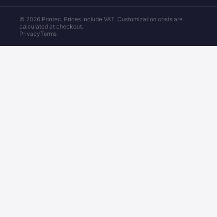
© 2026 Printec. Prices include VAT. Customization costs are
calculated at checkout.
Privacy
Terms