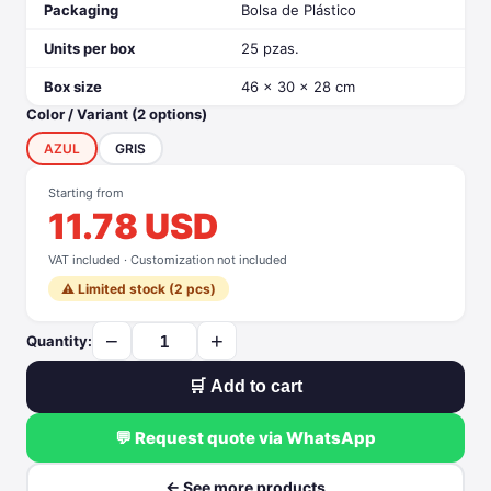
Packaging
Bolsa de Plástico
Units per box
25 pzas.
Box size
46 x 30 x 28 cm
Color / Variant (2 options)
AZUL
GRIS
Starting from
11.78 USD
VAT included · Customization not included
⚠️ Limited stock (2 pcs)
−
+
Quantity:
🛒 Add to cart
💬 Request quote via WhatsApp
← See more products