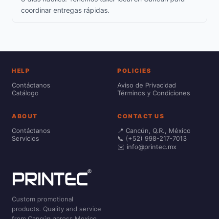
coordinar entregas rápidas.
HELP
POLICIES
Contáctanos
Aviso de Privacidad
Catálogo
Términos y Condiciones
ABOUT
CONTACT US
Contáctanos
📍 Cancún, Q.R., México
Servicios
📞 (+52) 998-217-7013
✉️ info@printec.mx
Custom promotional
products. Quality and service
from Cancún across Mexico.