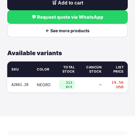
🛒 Add to cart
💬 Request quote via WhatsApp
← See more products
Available variants
TOTAL
CANCÚN
LIST
SKU
COLOR
STOCK
STOCK
PRICE
19.56
213
NEGRO
—
A2661.28
pcs
USD