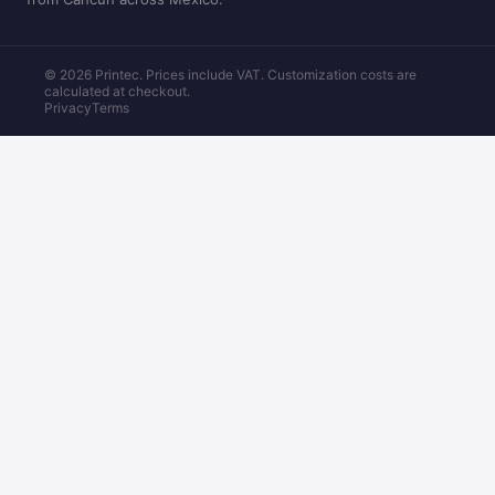
© 2026 Printec. Prices include VAT. Customization costs are
calculated at checkout.
Privacy
Terms