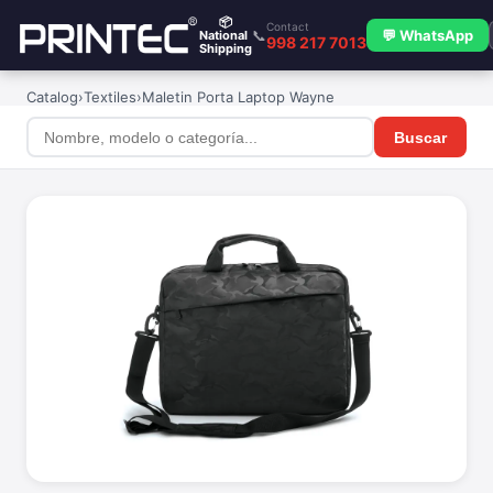
📦
Contact
📞
💬 WhatsApp
National
998 217 7013
Shipping
Catalog
›
Textiles
›
Maletin Porta Laptop Wayne
Buscar