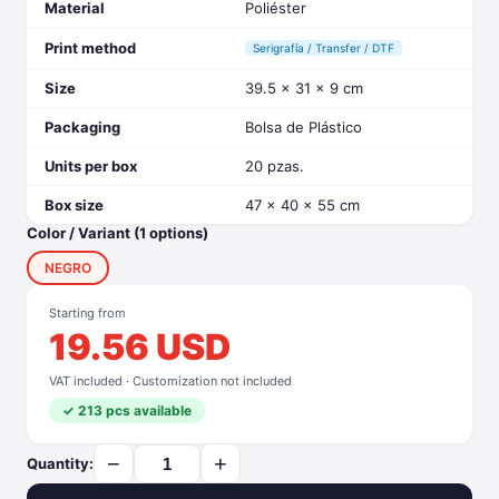
Material
Poliéster
Print method
Serigrafía / Transfer / DTF
Size
39.5 x 31 x 9 cm
Packaging
Bolsa de Plástico
Units per box
20 pzas.
Box size
47 x 40 x 55 cm
Color / Variant (1 options)
NEGRO
Starting from
19.56 USD
VAT included · Customization not included
✓ 213 pcs available
−
+
Quantity: