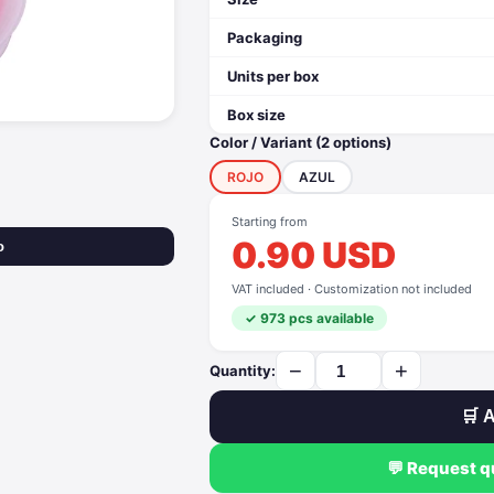
Packaging
Units per box
Box size
Color / Variant (2 options)
ROJO
AZUL
Starting from
0.90 USD
o
VAT included · Customization not included
✓ 973 pcs available
−
+
Quantity:
🛒 A
💬 Request 