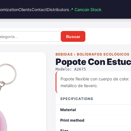
omization
Clients
Contact
Distributors
📍 Cancún Stock
Buscar
BEBIDAS › BOLÍGRAFOS ECOLÓGICOS
Popote Con Estu
Modelo: A2675
Popote flexible con cuerpo de color. 
metálico de llavero.
SPECIFICATIONS
Material
Print method
Size