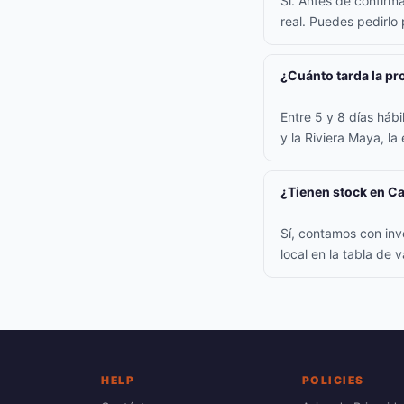
Sí. Antes de confirm
real. Puedes pedirlo
¿Cuánto tarda la p
Entre 5 y 8 días háb
y la Riviera Maya, la
¿Tienen stock en C
Sí, contamos con inv
local en la tabla de
HELP
POLICIES