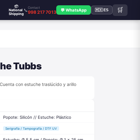
📦
Contact
🛒
📞
💬 WhatsApp
National
🇲🇽 ES
998 217 7013
Shipping
che Tubbs
Cuenta con estuche traslúcido y arillo
Popote: Silicón // Estuche: Plástico
Serigrafía / Tampografía / DTF UV
Estuche: Ø 5.5 cm / Popote: Ø 1 x 25 cm