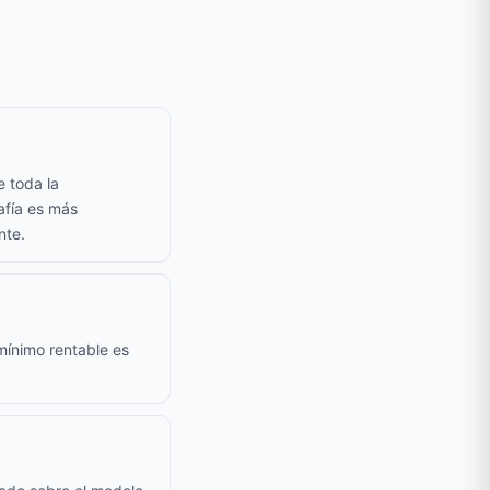
e toda la
afía es más
nte.
mínimo rentable es