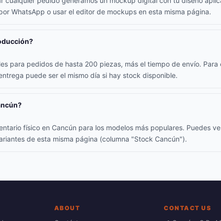
ar cualquier pedido generamos un mockup digital con tu diseño apli
 por WhatsApp o usar el editor de mockups en esta misma página.
roducción?
iles para pedidos de hasta 200 piezas, más el tiempo de envío. Par
 entrega puede ser el mismo día si hay stock disponible.
ancún?
entario físico en Cancún para los modelos más populares. Puedes ver
 variantes de esta misma página (columna "Stock Cancún").
ABOUT
CONTACT US