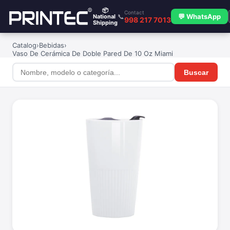
📦
Contact
📞
💬 WhatsApp
National
998 217 7013
Shipping
Catalog
›
Bebidas
›
Vaso De Cerámica De Doble Pared De 10 Oz Miami
Buscar