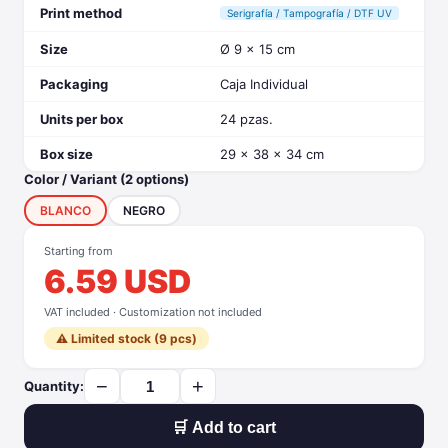
Print method
Serigrafía / Tampografía / DTF UV
Size
Ø 9 x 15 cm
Packaging
Caja Individual
Units per box
24 pzas.
Box size
29 x 38 x 34 cm
Color / Variant (2 options)
BLANCO
NEGRO
Starting from
6.59 USD
VAT included · Customization not included
⚠️ Limited stock (9 pcs)
−
+
Quantity:
🛒 Add to cart