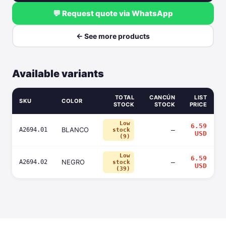
💬 Request quote via WhatsApp
← See more products
Available variants
TOTAL
CANCÚN
LIST
SKU
COLOR
STOCK
STOCK
PRICE
Low
6.59
BLANCO
A2694.01
—
stock
USD
(9)
Low
6.59
NEGRO
A2694.02
—
stock
USD
(39)