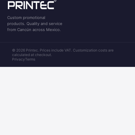
Custom promotional
products. Quality and service
from Cancún across Mexico.
© 2026 Printec. Prices include VAT. Customization costs are
calculated at checkout.
Privacy
Terms