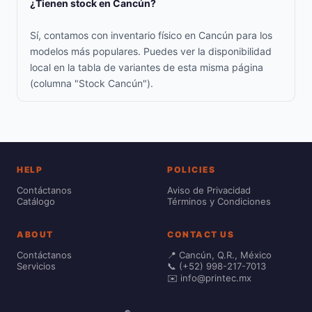
¿Tienen stock en Cancún?
Sí, contamos con inventario físico en Cancún para los
modelos más populares. Puedes ver la disponibilidad
local en la tabla de variantes de esta misma página
(columna "Stock Cancún").
HELP
POLICIES
Contáctanos
Aviso de Privacidad
Catálogo
Términos y Condiciones
ABOUT
CONTACT US
Contáctanos
📍 Cancún, Q.R., México
Servicios
📞 (+52) 998-217-7013
✉️ info@printec.mx