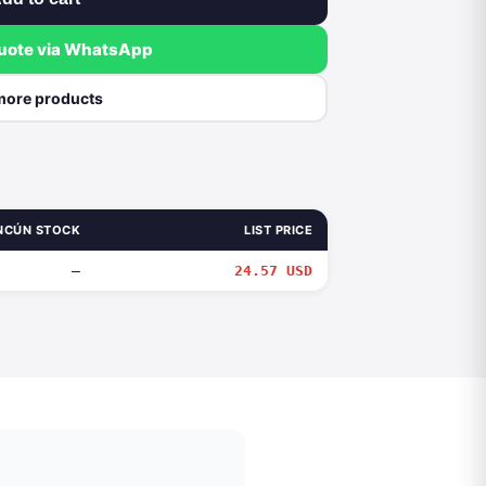
quote via WhatsApp
more products
NCÚN STOCK
LIST PRICE
—
24.57 USD