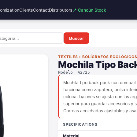
omization
Clients
Contact
Distributors
📍 Cancún Stock
n
Buscar
TEXTILES › BOLÍGRAFOS ECOLÓGICO
Mochila Tipo Bac
Modelo: A2725
Mochila tipo back pack con compartim
funciona como zapatera, bolsa infer
colocar balones se ajusta con las ar
superior para guardar accesorios y sa
Correas acolchadas ajustables y asa 
SPECIFICATIONS
Material