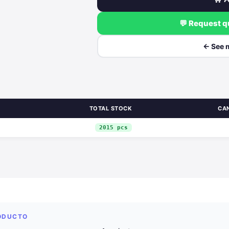
💬 Request 
← See 
TOTAL STOCK
CA
2015 pcs
RODUCTO