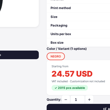
Print method
Size
Packaging
Units per box
Box size
Color / Variant (1 options)
o
NEGRO
Starting from
24.57 USD
VAT included · Customization not included
✓ 2015 pcs available
−
+
Quantity:
🛒 A