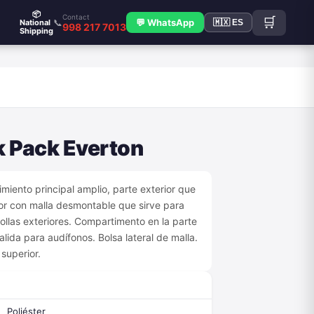
📦
Contact
🛒
📞
💬 WhatsApp
National
🇲🇽 ES
998 217 7013
Shipping
S
k Pack Everton
iento principal amplio, parte exterior que
ior con malla desmontable que sirve para
gollas exteriores. Compartimento en la parte
lida para audífonos. Bolsa lateral de malla.
superior.
Poliéster