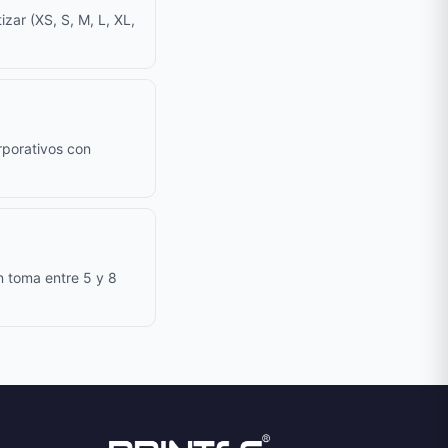
zar (XS, S, M, L, XL,
rporativos con
n toma entre 5 y 8