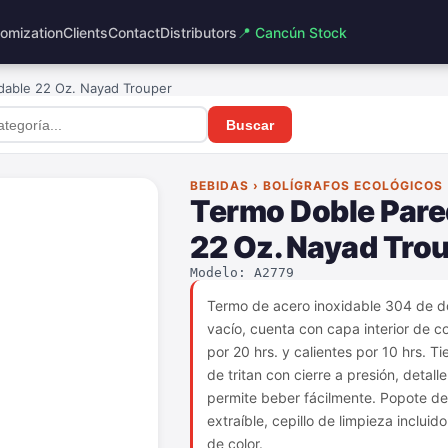
omization
Clients
Contact
Distributors
📍 Cancún Stock
dable 22 Oz. Nayad Trouper
Buscar
BEBIDAS › BOLÍGRAFOS ECOLÓGICOS
Termo Doble Pare
22 Oz. Nayad Tro
Modelo: A2779
Termo de acero inoxidable 304 de d
vacío, cuenta con capa interior de c
por 20 hrs. y calientes por 10 hrs. T
de tritan con cierre a presión, detall
permite beber fácilmente. Popote de 
extraíble, cepillo de limpieza inclui
de color.