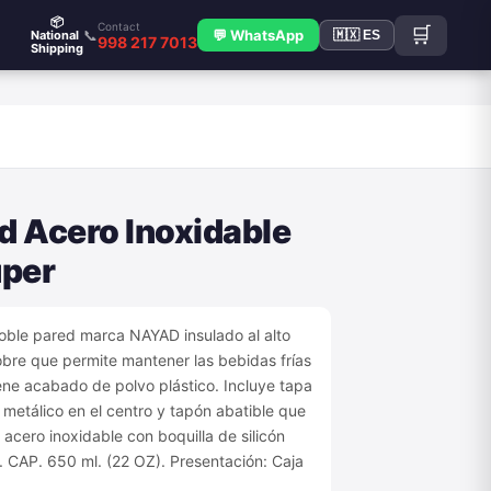
📦
Contact
🛒
📞
💬 WhatsApp
National
🇲🇽 ES
998 217 7013
Shipping
d Acero Inoxidable
uper
oble pared marca NAYAD insulado al alto
obre que permite mantener las bebidas frías
iene acabado de polvo plástico. Incluye tapa
e metálico en el centro y tapón abatible que
acero inoxidable con boquilla de silicón
do. CAP. 650 ml. (22 OZ). Presentación: Caja