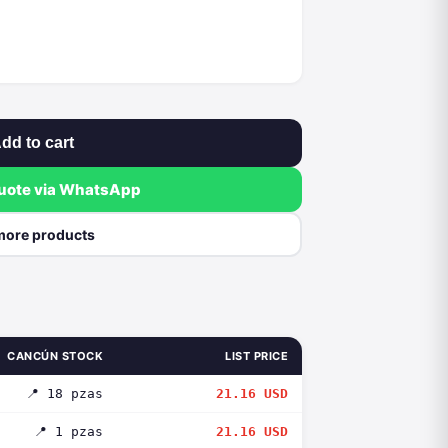
dd to cart
quote via WhatsApp
more products
CANCÚN STOCK
LIST PRICE
📍 18 pzas
21.16 USD
📍 1 pzas
21.16 USD