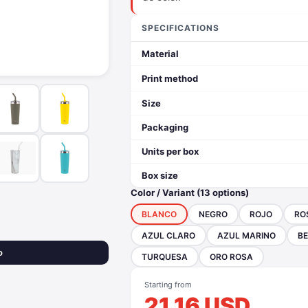
SPECIFICATIONS
Material
Print method
Size
Packaging
Units per box
Box size
Color / Variant (13 options)
BLANCO
NEGRO
ROJO
RO
AZUL CLARO
AZUL MARINO
BE
o
TURQUESA
ORO ROSA
Starting from
21.16 USD