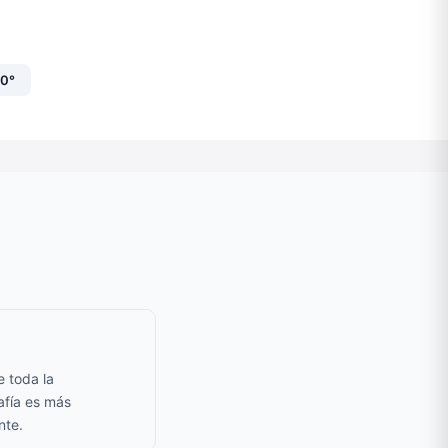
60°
e toda la
afía es más
nte.