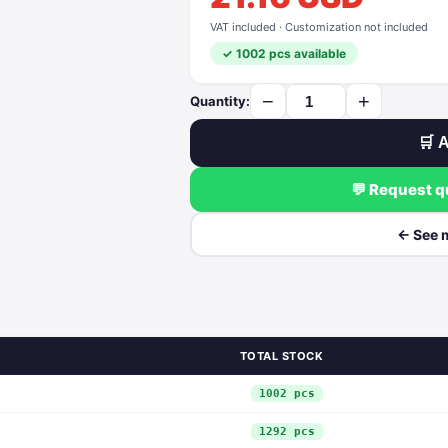
VAT included · Customization not included
✓ 1002 pcs available
−
+
Quantity:
🛒 A
💬 Request 
← See 
TOTAL STOCK
1002 pcs
1292 pcs