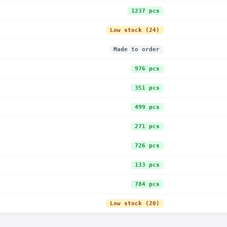
1237 pcs
Low stock (24)
Made to order
976 pcs
351 pcs
499 pcs
271 pcs
726 pcs
133 pcs
784 pcs
Low stock (20)