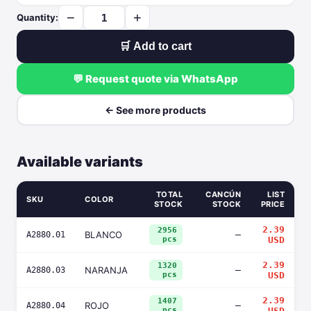
−
+
Quantity:
🛒 Add to cart
💬 Request quote via WhatsApp
← See more products
Available variants
TOTAL
CANCÚN
LIST
SKU
COLOR
STOCK
STOCK
PRICE
2.39
2956
BLANCO
—
A2880.01
pcs
USD
2.39
1320
NARANJA
—
A2880.03
pcs
USD
2.39
1407
ROJO
—
A2880.04
pcs
USD