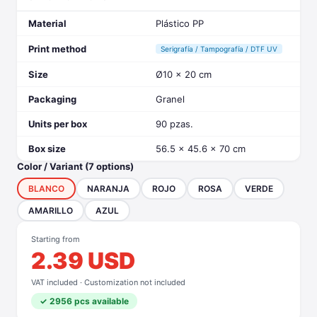
Material
Plástico PP
Print method
Serigrafía / Tampografía / DTF UV
Size
Ø10 x 20 cm
Packaging
Granel
Units per box
90 pzas.
Box size
56.5 x 45.6 x 70 cm
Color / Variant (7 options)
BLANCO
NARANJA
ROJO
ROSA
VERDE
AMARILLO
AZUL
Starting from
2.39 USD
VAT included · Customization not included
✓ 2956 pcs available