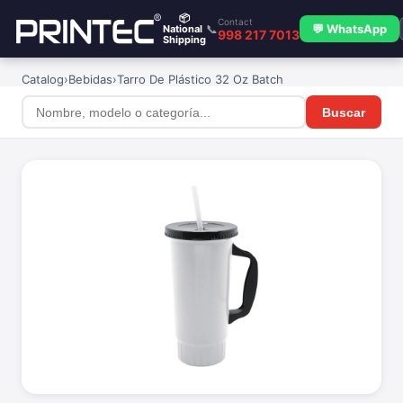
📦
Contact
📞
💬 WhatsApp
National
998 217 7013
Shipping
Catalog
›
Bebidas
›
Tarro De Plástico 32 Oz Batch
Buscar