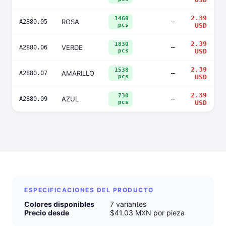
2.39
1460
ROSA
—
A2880.05
pcs
USD
2.39
1830
VERDE
—
A2880.06
pcs
USD
2.39
1538
AMARILLO
—
A2880.07
pcs
USD
2.39
730
AZUL
—
A2880.09
pcs
USD
ESPECIFICACIONES DEL PRODUCTO
Colores disponibles
7 variantes
Precio desde
$41.03 MXN por pieza