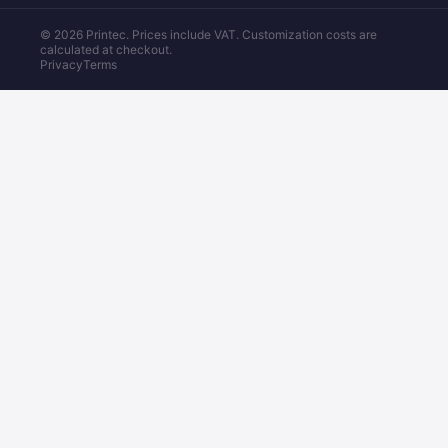
© 2026 Printec. Prices include VAT. Customization costs are
calculated at checkout.
Privacy
Terms