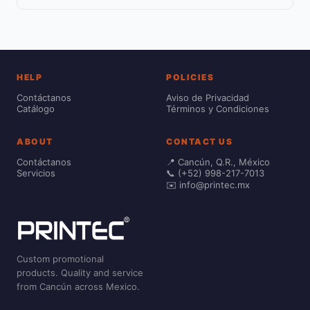
HELP
POLICIES
Contáctanos
Aviso de Privacidad
Catálogo
Términos y Condiciones
ABOUT
CONTACT US
Contáctanos
📍 Cancún, Q.R., México
Servicios
📞 (+52) 998-217-7013
✉️ info@printec.mx
Custom promotional
products. Quality and service
from Cancún across Mexico.