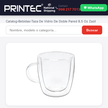
📦
Contact
📞
💬 WhatsApp
National
998 217 7013
Shipping
Catalog
›
Bebidas
›
Taza De Vidrio De Doble Pared 8.5 Oz Zazil
Buscar