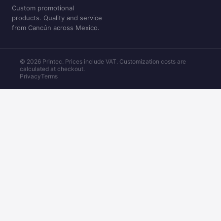
Custom promotional
products. Quality and service
from Cancún across Mexico.
© 2026 Printec. Prices include VAT. Customization costs are
calculated at checkout.
Privacy
Terms