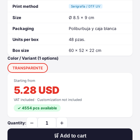
Print method
Serigrafía / DTF UV
Size
Ø 8.5 x 9 cm
Packaging
Poliburbuja y caja blanca
Units per box
48 pzas.
Box size
60 x 52 x 22 cm
Color / Variant (1 options)
TRANSPARENTE
Starting from
5.28 USD
VAT included · Customization not included
✓ 4554 pcs available
−
+
Quantity:
🛒 Add to cart