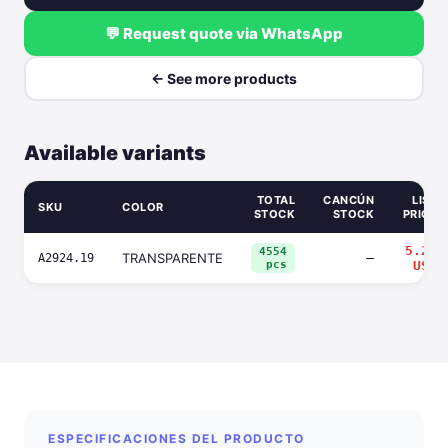
💬 Request quote via WhatsApp
← See more products
Available variants
TOTAL
CANCÚN
LIST
SKU
COLOR
STOCK
STOCK
PRICE
5.28
4554
TRANSPARENTE
—
A2924.19
pcs
USD
ESPECIFICACIONES DEL PRODUCTO