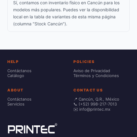
Sí, contamos con inventario físico en Cancún para los
modelos más populares. Puedes ver la disponibilidad
local en la tabla de variantes de esta misma página
(columna "Stock Cancún").
HELP
POLICIES
Contáctanos
Aviso de Privacidad
Catálogo
Términos y Condiciones
ABOUT
CONTACT US
Contáctanos
📍 Cancún, Q.R., México
Servicios
📞 (+52) 998-217-7013
✉️ info@printec.mx