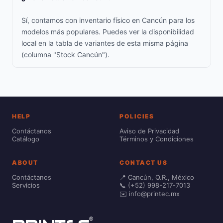
Sí, contamos con inventario físico en Cancún para los
modelos más populares. Puedes ver la disponibilidad
local en la tabla de variantes de esta misma página
(columna "Stock Cancún").
HELP
POLICIES
Contáctanos
Aviso de Privacidad
Catálogo
Términos y Condiciones
ABOUT
CONTACT US
Contáctanos
📍 Cancún, Q.R., México
Servicios
📞 (+52) 998-217-7013
✉️ info@printec.mx