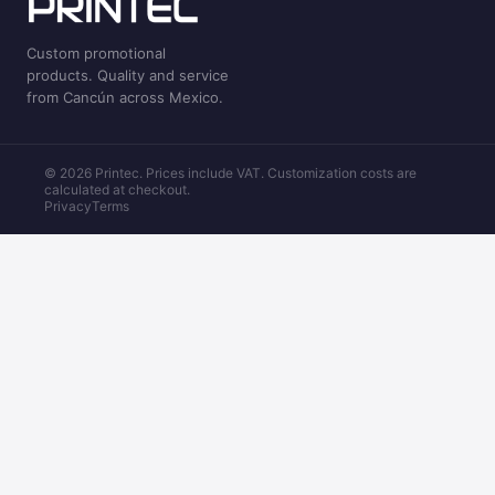
Custom promotional
products. Quality and service
from Cancún across Mexico.
© 2026 Printec. Prices include VAT. Customization costs are
calculated at checkout.
Privacy
Terms