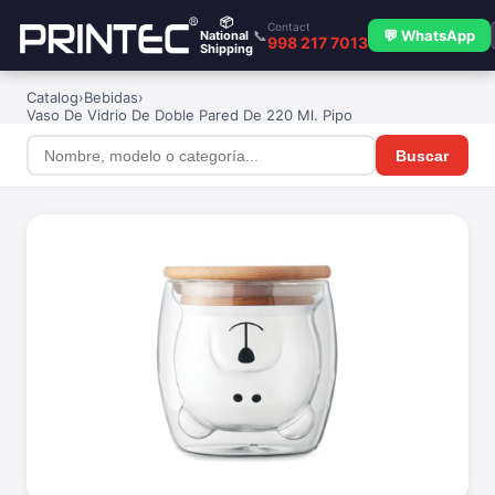
📦
Contact
📞
💬 WhatsApp
National
998 217 7013
Shipping
Catalog
›
Bebidas
›
Vaso De Vidrio De Doble Pared De 220 Ml. Pipo
Buscar