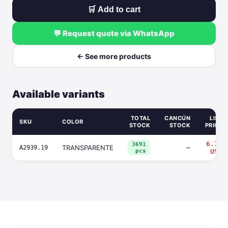
🛒 Add to cart
💬 Request quote via WhatsApp
← See more products
Available variants
TOTAL
CANCÚN
LIST
SKU
COLOR
STOCK
STOCK
PRICE
6.75
3691
TRANSPARENTE
—
A2939.19
pcs
USD