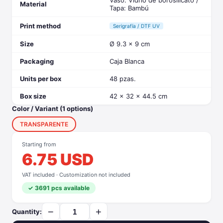
Vaso: Vidrio de borosilicato /
Material
Tapa: Bambú
Print method
Serigrafía / DTF UV
Size
Ø 9.3 x 9 cm
Packaging
Caja Blanca
Units per box
48 pzas.
Box size
42 x 32 x 44.5 cm
Color / Variant (1 options)
TRANSPARENTE
Starting from
6.75 USD
VAT included · Customization not included
✓ 3691 pcs available
−
+
Quantity: