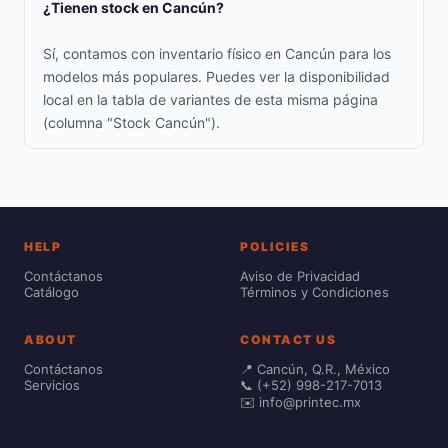
¿Tienen stock en Cancún?
Sí, contamos con inventario físico en Cancún para los
modelos más populares. Puedes ver la disponibilidad
local en la tabla de variantes de esta misma página
(columna "Stock Cancún").
HELP
POLICIES
Contáctanos
Aviso de Privacidad
Catálogo
Términos y Condiciones
ABOUT
CONTACT US
Contáctanos
📍 Cancún, Q.R., México
Servicios
📞 (+52) 998-217-7013
✉️ info@printec.mx