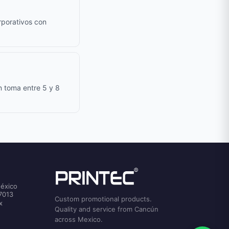
rporativos con
n toma entre 5 y 8
México
7013
Custom promotional products.
x
Quality and service from Cancún
across Mexico.