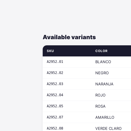
Available variants
SKU
COLOR
BLANCO
A2952.01
NEGRO
A2952.02
NARANJA
A2952.03
ROJO
A2952.04
ROSA
A2952.05
AMARILLO
A2952.07
VERDE CLARO
A2952.08