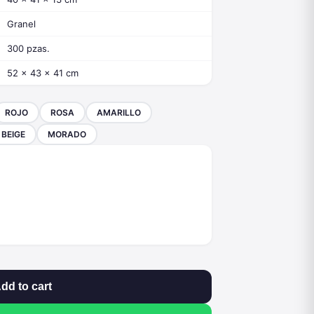
Granel
300 pzas.
52 x 43 x 41 cm
ROJO
ROSA
AMARILLO
BEIGE
MORADO
dd to cart