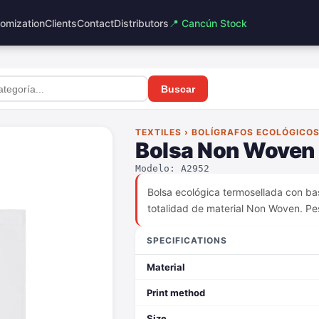
omization
Clients
Contact
Distributors
📍 Cancún Stock
Buscar
TEXTILES › BOLÍGRAFOS ECOLÓGICO
Bolsa Non Woven
Modelo: A2952
Bolsa ecológica termosellada con ba
totalidad de material Non Woven. P
SPECIFICATIONS
Material
Print method
Size