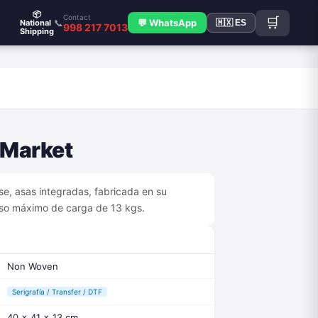
📦
Contact
🛒
📞
💬 WhatsApp
National
🇲🇽 ES
998 217 7013
Shipping
S
 Market
se, asas integradas, fabricada en su
eso máximo de carga de 13 kgs.
Non Woven
Serigrafía / Transfer / DTF
40 x 41 x 13 cm