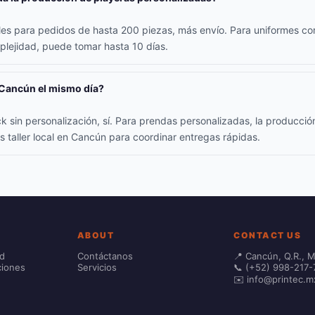
iles para pedidos de hasta 200 piezas, más envío. Para uniformes co
lejidad, puede tomar hasta 10 días.
 Cancún el mismo día?
k sin personalización, sí. Para prendas personalizadas, la producció
s taller local en Cancún para coordinar entregas rápidas.
ABOUT
CONTACT US
ad
Contáctanos
📍 Cancún, Q.R., 
ciones
Servicios
📞 (+52) 998-217-
✉️ info@printec.m