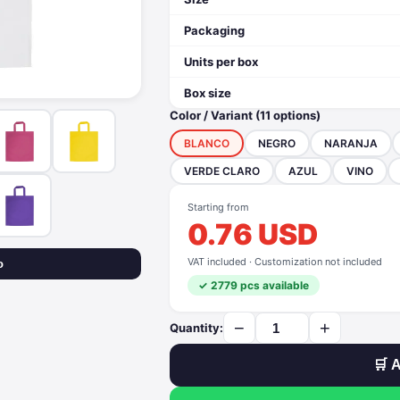
Packaging
Units per box
Box size
Color / Variant (11 options)
BLANCO
NEGRO
NARANJA
VERDE CLARO
AZUL
VINO
Starting from
0.76 USD
VAT included · Customization not included
o
✓ 2779 pcs available
−
+
Quantity:
🛒 A