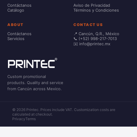
Contáctanos
Aviso de Privacidad
Catálogo
Términos y Condiciones
ABOUT
CONTACT US
Contáctanos
📍 Cancún, Q.R., México
Servicios
📞 (+52) 998-217-7013
✉️ info@printec.mx
Custom promotional
products. Quality and service
from Cancún across Mexico.
© 2026 Printec. Prices include VAT. Customization costs are
calculated at checkout.
Privacy
Terms