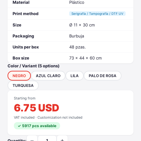
Material
Plástico
Print method
Serigrafía / Tampografía / DTF UV
Size
Ø 11 x 30 cm
Packaging
Burbuja
Units per box
48 pzas.
Box size
73 x 44 x 60 cm
Color / Variant (5 options)
NEGRO
AZUL CLARO
LILA
PALO DE ROSA
TURQUESA
Starting from
6.75 USD
VAT included · Customization not included
✓ 5917 pcs available
−
+
Quantity: