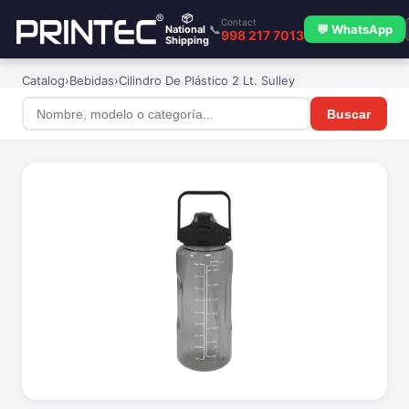
📦
Contact
📞
💬 WhatsApp
National
998 217 7013
Shipping
Catalog
›
Bebidas
›
Cilindro De Plástico 2 Lt. Sulley
Buscar