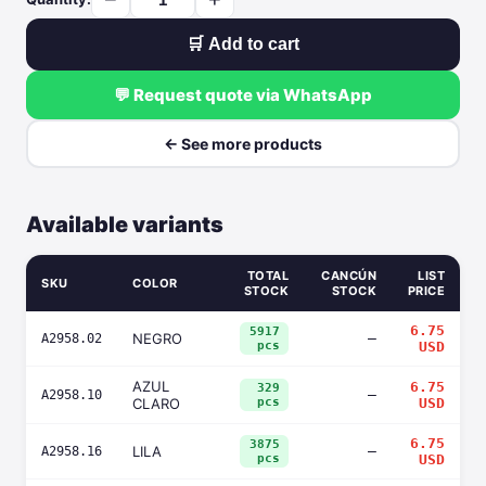
🛒 Add to cart
💬 Request quote via WhatsApp
← See more products
Available variants
TOTAL
CANCÚN
LIST
SKU
COLOR
STOCK
STOCK
PRICE
6.75
5917
NEGRO
—
A2958.02
pcs
USD
AZUL
6.75
329
—
A2958.10
CLARO
pcs
USD
6.75
3875
LILA
—
A2958.16
pcs
USD