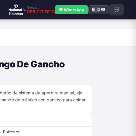
📦
Contact
🛒
📞
💬 WhatsApp
National
🇲🇽 ES
998 217 7013
Shipping
S
ngo De Gancho
 botón de sistema de apertura manual, eje
o, mango de plástico con gancho para colgar.
Poliéster