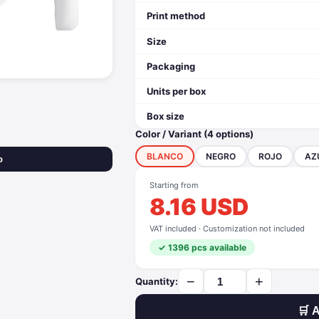
Print method
Size
Packaging
Units per box
Box size
Color / Variant (4 options)
BLANCO
NEGRO
ROJO
AZ
o
Starting from
8.16 USD
VAT included · Customization not included
✓ 1396 pcs available
−
+
Quantity:
🛒 A