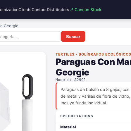
omization
Clients
Contact
Distributors
📍 Cancún Stock
o Georgie
Buscar
TEXTILES › BOLÍGRAFOS ECOLÓGICO
Paraguas Con Ma
Georgie
Modelo: A2991
Paraguas de bolsillo de 8 gajos, con
de metal y varillas de fibra de vidri
Incluye funda individual.
SPECIFICATIONS
Material