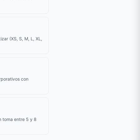
zar (XS, S, M, L, XL,
rporativos con
n toma entre 5 y 8