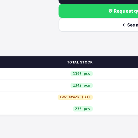
💬 Request 
← See 
TOTAL STOCK
1396 pcs
1342 pcs
Low stock (33)
236 pcs