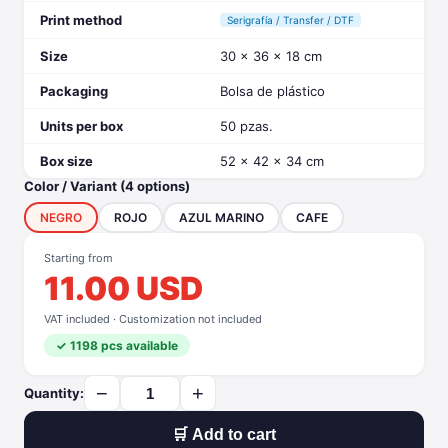
Print method
Serigrafía / Transfer / DTF
Size
30 x 36 x 18 cm
Packaging
Bolsa de plástico
Units per box
50 pzas.
Box size
52 x 42 x 34 cm
Color / Variant (4 options)
NEGRO
ROJO
AZUL MARINO
CAFE
Starting from
11.00 USD
VAT included · Customization not included
✓ 1198 pcs available
−
+
Quantity:
🛒 Add to cart