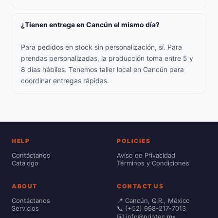
¿Tienen entrega en Cancún el mismo día?
Para pedidos en stock sin personalización, sí. Para
prendas personalizadas, la producción toma entre 5 y
8 días hábiles. Tenemos taller local en Cancún para
coordinar entregas rápidas.
HELP
POLICIES
Contáctanos
Aviso de Privacidad
Catálogo
Términos y Condiciones
ABOUT
CONTACT US
Contáctanos
📍 Cancún, Q.R., México
Servicios
📞 (+52) 998-217-7013
✉️ info@printec.mx