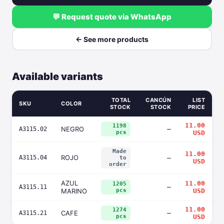
💬 Request quote via WhatsApp
← See more products
Available variants
TOTAL
CANCÚN
LIST
SKU
COLOR
STOCK
STOCK
PRICE
11.00
1198
NEGRO
—
A3115.02
pcs
USD
Made
11.00
ROJO
A3115.04
—
to
USD
order
AZUL
11.00
1205
—
A3115.11
MARINO
pcs
USD
11.00
1274
CAFE
—
A3115.21
pcs
USD