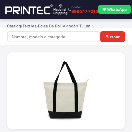
📦
Contact
📞
💬 WhatsApp
National
998 217 7013
Shipping
Catalog
›
Textiles
›
Bolsa De Poli Algodón Tulum
Buscar