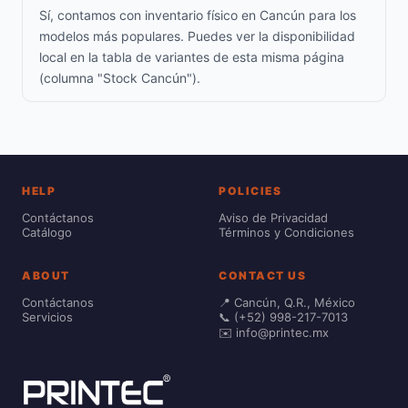
Sí, contamos con inventario físico en Cancún para los
modelos más populares. Puedes ver la disponibilidad
local en la tabla de variantes de esta misma página
(columna "Stock Cancún").
HELP
POLICIES
Contáctanos
Aviso de Privacidad
Catálogo
Términos y Condiciones
ABOUT
CONTACT US
Contáctanos
📍 Cancún, Q.R., México
Servicios
📞 (+52) 998-217-7013
✉️ info@printec.mx