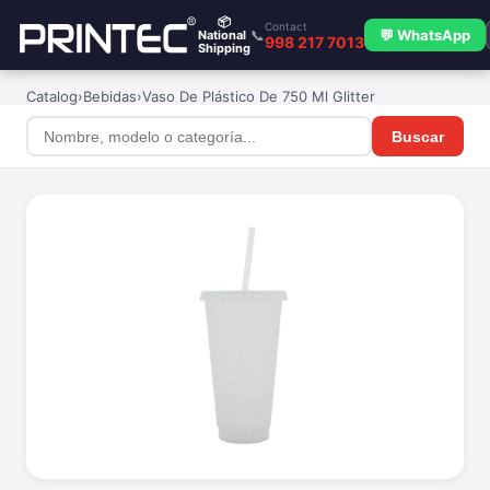
📦
Contact
📞
💬 WhatsApp
National
998 217 7013
Shipping
Catalog
›
Bebidas
›
Vaso De Plástico De 750 Ml Glitter
Buscar