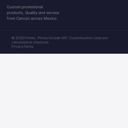
Custom promotional
products. Quality and service
from Cancún across Mexico.
© 2026 Printec. Prices include VAT. Customization costs are
calculated at checkout.
Privacy
Terms