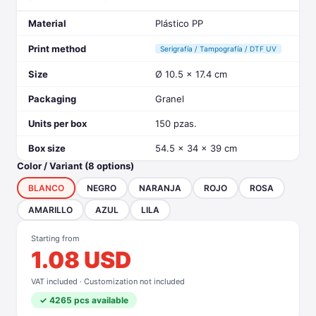
Material
Plástico PP
Print method
Serigrafía / Tampografía / DTF UV
Size
Ø 10.5 x 17.4 cm
Packaging
Granel
Units per box
150 pzas.
Box size
54.5 x 34 x 39 cm
Color / Variant (8 options)
BLANCO
NEGRO
NARANJA
ROJO
ROSA
AMARILLO
AZUL
LILA
Starting from
1.08 USD
VAT included · Customization not included
✓ 4265 pcs available