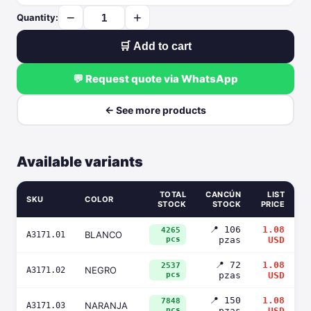
−
+
Quantity:
🛒 Add to cart
💬 Request quote via WhatsApp
← See more products
Available variants
TOTAL
CANCÚN
LIST
SKU
COLOR
STOCK
STOCK
PRICE
📍 106
1.08
4265
BLANCO
A3171.01
pcs
pzas
USD
📍 72
1.08
2537
NEGRO
A3171.02
pcs
pzas
USD
📍 150
1.08
7848
NARANJA
A3171.03
pcs
pzas
USD