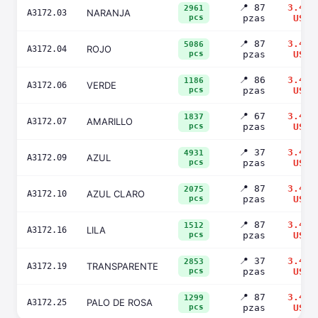
📍 87
3.42
2961
NARANJA
A3172.03
pcs
pzas
USD
📍 87
3.42
5086
ROJO
A3172.04
pcs
pzas
USD
📍 86
3.42
1186
VERDE
A3172.06
pcs
pzas
USD
📍 67
3.42
1837
AMARILLO
A3172.07
pcs
pzas
USD
📍 37
3.42
4931
AZUL
A3172.09
pcs
pzas
USD
📍 87
3.42
2075
AZUL CLARO
A3172.10
pcs
pzas
USD
📍 87
3.42
1512
LILA
A3172.16
pcs
pzas
USD
📍 37
3.42
2853
TRANSPARENTE
A3172.19
pcs
pzas
USD
📍 87
3.42
1299
PALO DE ROSA
A3172.25
pcs
pzas
USD