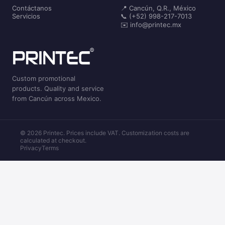
Contáctanos
📍 Cancún, Q.R., México
Servicios
📞 (+52) 998-217-7013
✉️ info@printec.mx
Custom promotional
products. Quality and service
from Cancún across Mexico.
© 2026 Printec. Prices include VAT. Customization costs are
calculated at checkout.
Privacy
Terms