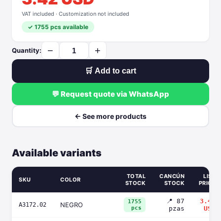
VAT included · Customization not included
✓ 1755 pcs available
−
+
Quantity:
🛒 Add to cart
💬 Request quote via WhatsApp
← See more products
Available variants
TOTAL
CANCÚN
LIST
SKU
COLOR
STOCK
STOCK
PRICE
📍 87
3.42
1755
NEGRO
A3172.02
pcs
pzas
USD