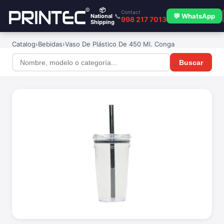
📦
Contact
📞
💬 WhatsApp
National
998 217 7013
Shipping
Catalog
›
Bebidas
›
Vaso De Plástico De 450 Ml. Conga
Buscar