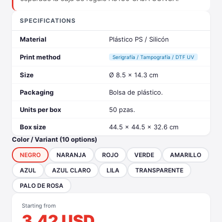
SPECIFICATIONS
Material
Plástico PS / Silicón
Print method
Serigrafía / Tampografía / DTF UV
Size
Ø 8.5 x 14.3 cm
Packaging
Bolsa de plástico.
Units per box
50 pzas.
Box size
44.5 x 44.5 x 32.6 cm
Color / Variant (10 options)
NEGRO
NARANJA
ROJO
VERDE
AMARILLO
AZUL
AZUL CLARO
LILA
TRANSPARENTE
PALO DE ROSA
Starting from
3.42 USD