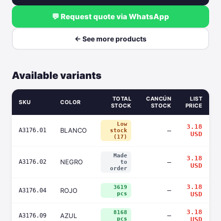
💬 Request quote via WhatsApp
← See more products
Available variants
TOTAL
CANCÚN
LIST
SKU
COLOR
STOCK
STOCK
PRICE
Low
3.18
BLANCO
A3176.01
—
stock
USD
(17)
Made
3.18
NEGRO
A3176.02
—
to
USD
order
3.18
3619
ROJO
—
A3176.04
pcs
USD
3.18
8168
AZUL
—
A3176.09
pcs
USD