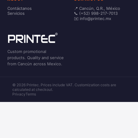
Contáctanos
📍 Cancún, Q.R., México
Servicios
📞 (+52) 998-217-7013
✉️ info@printec.mx
Custom promotional
products. Quality and service
from Cancún across Mexico.
© 2026 Printec. Prices include VAT. Customization costs are
calculated at checkout.
Privacy
Terms