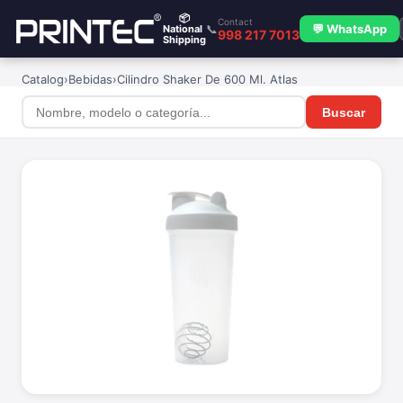
📦
Contact
📞
💬 WhatsApp
National
998 217 7013
Shipping
Catalog
›
Bebidas
›
Cilindro Shaker De 600 Ml. Atlas
Buscar