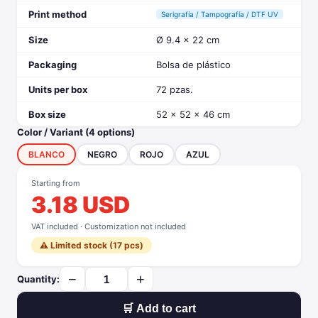
Print method
Serigrafía / Tampografía / DTF UV
Size
Ø 9.4 x 22 cm
Packaging
Bolsa de plástico
Units per box
72 pzas.
Box size
52 x 52 x 46 cm
Color / Variant (4 options)
BLANCO
NEGRO
ROJO
AZUL
Starting from
3.18 USD
VAT included · Customization not included
⚠️ Limited stock (17 pcs)
−
+
Quantity:
🛒 Add to cart