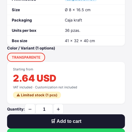
Size
Ø 8 x 16.5 cm
Packaging
Caja kraft
Units per box
36 pzas.
Box size
41 x 32 x 40 cm
Color / Variant (1 options)
TRANSPARENTE
Starting from
2.64 USD
VAT included · Customization not included
⚠️ Limited stock (1 pcs)
−
+
Quantity:
🛒 Add to cart