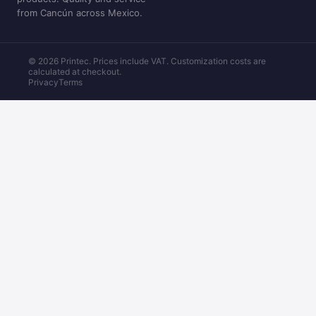
from Cancún across Mexico.
© 2026 Printec. Prices include VAT. Customization costs are
calculated at checkout.
Privacy
Terms