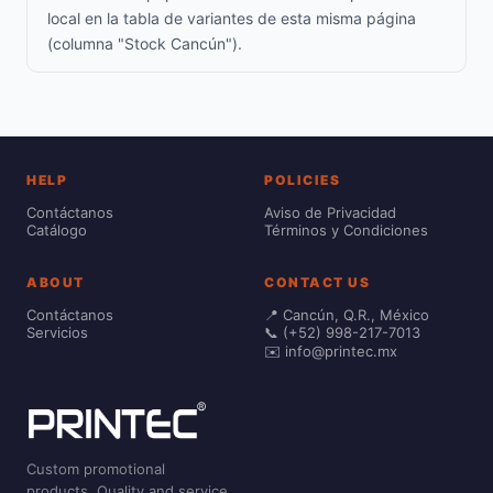
local en la tabla de variantes de esta misma página
(columna "Stock Cancún").
HELP
POLICIES
Contáctanos
Aviso de Privacidad
Catálogo
Términos y Condiciones
ABOUT
CONTACT US
Contáctanos
📍 Cancún, Q.R., México
Servicios
📞 (+52) 998-217-7013
✉️ info@printec.mx
Custom promotional
products. Quality and service