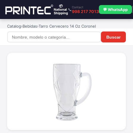
📦
Contact
📞
💬 WhatsApp
National
998 217 7013
Shipping
Catalog
›
Bebidas
›
Tarro Cervecero 14 Oz Coronel
Buscar