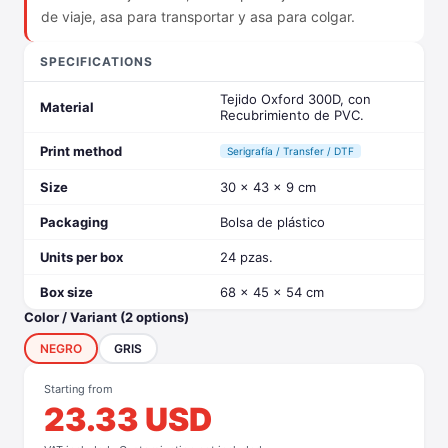
de viaje, asa para transportar y asa para colgar.
SPECIFICATIONS
Tejido Oxford 300D, con
Material
Recubrimiento de PVC.
Print method
Serigrafía / Transfer / DTF
Size
30 x 43 x 9 cm
Packaging
Bolsa de plástico
Units per box
24 pzas.
Box size
68 x 45 x 54 cm
Color / Variant (2 options)
NEGRO
GRIS
Starting from
23.33 USD