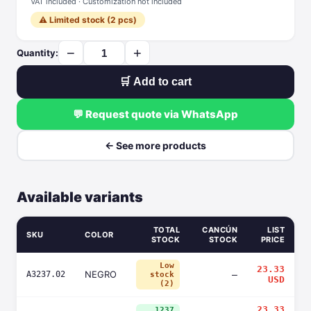
VAT included · Customization not included
⚠️ Limited stock (2 pcs)
−
+
Quantity:
🛒 Add to cart
💬 Request quote via WhatsApp
← See more products
Available variants
TOTAL
CANCÚN
LIST
SKU
COLOR
STOCK
STOCK
PRICE
Low
23.33
NEGRO
A3237.02
—
stock
USD
(2)
23.33
1237