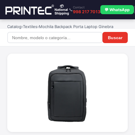
📦
Contact
📞
💬 WhatsApp
National
998 217 7013
Shipping
Catalog
›
Textiles
›
Mochila Backpack Porta Laptop Ginebra
Buscar