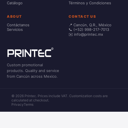
Catálogo
Términos y Condiciones
ABOUT
CONTACT US
Contáctanos
📍 Cancún, Q.R., México
Servicios
📞 (+52) 998-217-7013
✉️ info@printec.mx
Custom promotional
products. Quality and service
from Cancún across Mexico.
© 2026 Printec. Prices include VAT. Customization costs are
calculated at checkout.
Privacy
Terms