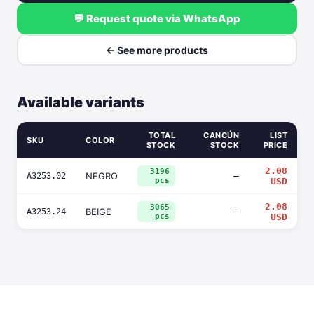
💬 Request quote via WhatsApp
← See more products
Available variants
TOTAL
CANCÚN
LIST
SKU
COLOR
STOCK
STOCK
PRICE
2.08
3196
NEGRO
—
A3253.02
pcs
USD
2.08
3065
BEIGE
—
A3253.24
pcs
USD