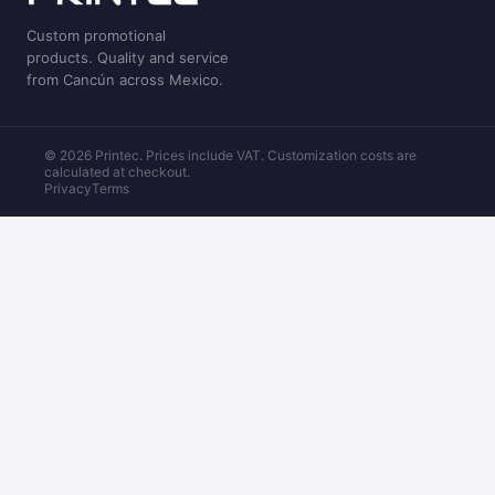
Custom promotional
products. Quality and service
from Cancún across Mexico.
© 2026 Printec. Prices include VAT. Customization costs are
calculated at checkout.
Privacy
Terms