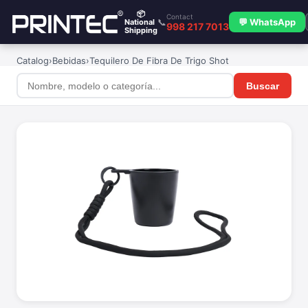
📦
Contact
📞
💬 WhatsApp
National
998 217 7013
Shipping
Catalog
›
Bebidas
›
Tequilero De Fibra De Trigo Shot
Buscar