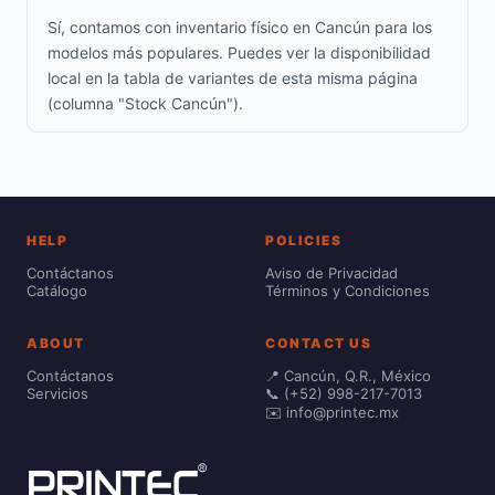
Sí, contamos con inventario físico en Cancún para los
modelos más populares. Puedes ver la disponibilidad
local en la tabla de variantes de esta misma página
(columna "Stock Cancún").
HELP
POLICIES
Contáctanos
Aviso de Privacidad
Catálogo
Términos y Condiciones
ABOUT
CONTACT US
Contáctanos
📍 Cancún, Q.R., México
Servicios
📞 (+52) 998-217-7013
✉️ info@printec.mx