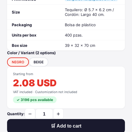
Tequilero: Ø 5.7 x 6.2 cm /
Size
Cordón: Largo 40 cm.
Packaging
Bolsa de plástico
Units per box
400 pzas.
Box size
39 x 32 x 70 cm
Color / Variant (2 options)
NEGRO
BEIGE
Starting from
2.08 USD
VAT included · Customization not included
✓ 3196 pcs available
−
+
Quantity:
🛒 Add to cart