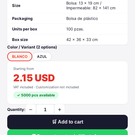
Bolsa: 13 x 19 cm /
Size
Impermeable: 82 x 141 cm
Packaging
Bolsa de plástico
Units per box
100 pzas.
Box size
42 x 36 x 33 cm
Color / Variant (2 options)
BLANCO
AZUL
Starting from
2.15 USD
VAT included · Customization not included
✓ 5000 pcs available
−
+
Quantity:
🛒 Add to cart