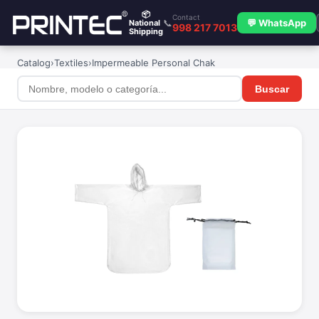
📦
Contact
📞
💬 WhatsApp
National
998 217 7013
Shipping
Catalog
›
Textiles
›
Impermeable Personal Chak
Buscar