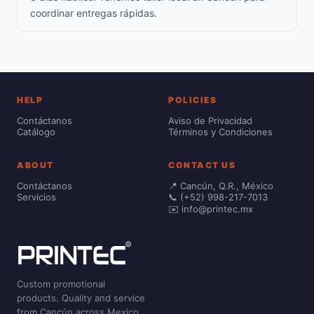
coordinar entregas rápidas.
HELP
POLICIES
Contáctanos
Aviso de Privacidad
Catálogo
Términos y Condiciones
ABOUT
CONTACT US
Contáctanos
📍 Cancún, Q.R., México
Servicios
📞 (+52) 998-217-7013
✉️ info@printec.mx
Custom promotional
products. Quality and service
from Cancún across Mexico.