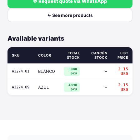
💬 Request quote via WhatsApp
← See more products
Available variants
TOTAL
CANCÚN
LIST
SKU
COLOR
STOCK
STOCK
PRICE
2.15
5000
BLANCO
—
A3274.01
pcs
USD
2.15
4898
AZUL
—
A3274.09
pcs
USD