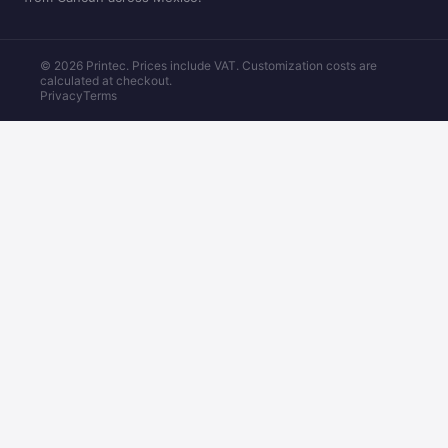
© 2026 Printec. Prices include VAT. Customization costs are
calculated at checkout.
Privacy
Terms