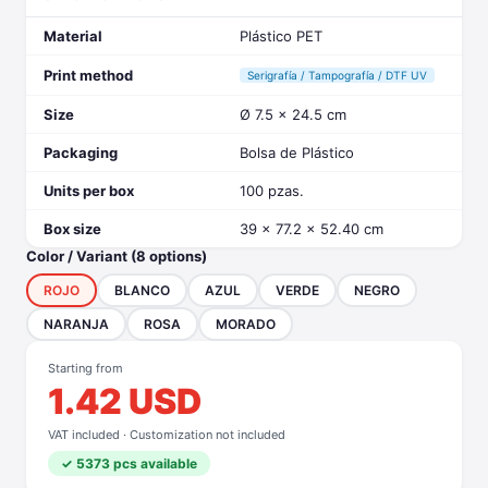
Material
Plástico PET
Print method
Serigrafía / Tampografía / DTF UV
Size
Ø 7.5 x 24.5 cm
Packaging
Bolsa de Plástico
Units per box
100 pzas.
Box size
39 x 77.2 x 52.40 cm
Color / Variant (8 options)
ROJO
BLANCO
AZUL
VERDE
NEGRO
NARANJA
ROSA
MORADO
Starting from
1.42 USD
VAT included · Customization not included
✓ 5373 pcs available