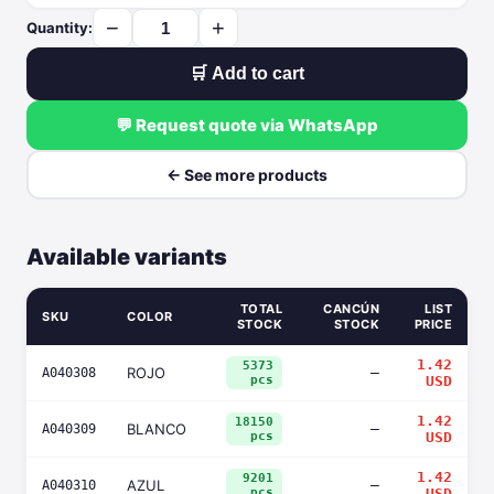
−
+
Quantity:
🛒 Add to cart
💬 Request quote via WhatsApp
← See more products
Available variants
TOTAL
CANCÚN
LIST
SKU
COLOR
STOCK
STOCK
PRICE
1.42
5373
ROJO
—
A040308
pcs
USD
1.42
18150
BLANCO
—
A040309
pcs
USD
1.42
9201
AZUL
—
A040310
pcs
USD