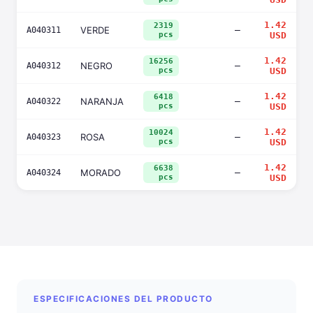
1.42
2319
VERDE
—
A040311
pcs
USD
1.42
16256
NEGRO
—
A040312
pcs
USD
1.42
6418
NARANJA
—
A040322
pcs
USD
1.42
10024
ROSA
—
A040323
pcs
USD
1.42
6638
MORADO
—
A040324
pcs
USD
ESPECIFICACIONES DEL PRODUCTO