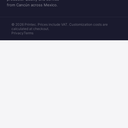
from Cancún across Mexico.
© 2026 Printec. Prices include VAT. Customization costs are
calculated at checkout.
Privacy
Terms