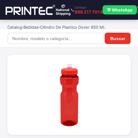
📦
Contact
📞
💬 WhatsApp
National
998 217 7013
Shipping
Catalog
›
Bebidas
›
Cilindro De Plastico Dover 850 Ml.
Buscar