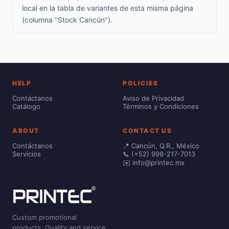
local en la tabla de variantes de esta misma página
(columna "Stock Cancún").
HELP
POLICIES
Contáctanos
Aviso de Privacidad
Catálogo
Términos y Condiciones
ABOUT
CONTACT US
Contáctanos
📍 Cancún, Q.R., México
Servicios
📞 (+52) 998-217-7013
✉️ info@printec.mx
Custom promotional
products. Quality and service