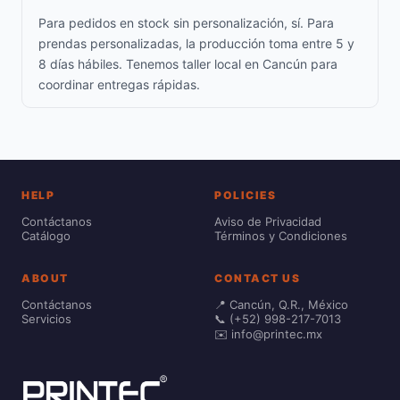
Para pedidos en stock sin personalización, sí. Para
prendas personalizadas, la producción toma entre 5 y
8 días hábiles. Tenemos taller local en Cancún para
coordinar entregas rápidas.
HELP
POLICIES
Contáctanos
Aviso de Privacidad
Catálogo
Términos y Condiciones
ABOUT
CONTACT US
Contáctanos
📍 Cancún, Q.R., México
Servicios
📞 (+52) 998-217-7013
✉️ info@printec.mx