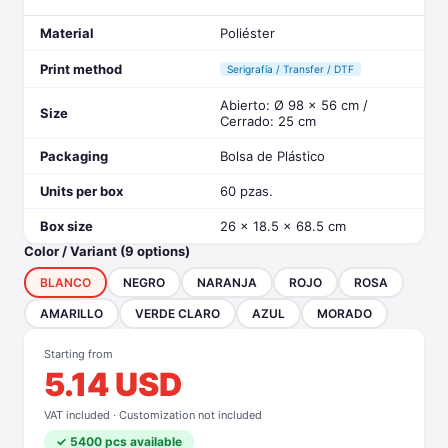
Material
Poliéster
Print method
Serigrafía / Transfer / DTF
Abierto: Ø 98 x 56 cm /
Size
Cerrado: 25 cm
Packaging
Bolsa de Plástico
Units per box
60 pzas.
Box size
26 x 18.5 x 68.5 cm
Color / Variant (9 options)
BLANCO
NEGRO
NARANJA
ROJO
ROSA
AMARILLO
VERDE CLARO
AZUL
MORADO
Starting from
5.14 USD
VAT included · Customization not included
✓ 5400 pcs available