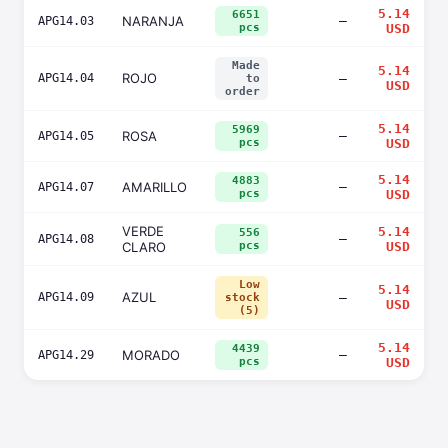
5.14
6651
NARANJA
—
APG14.03
pcs
USD
Made
5.14
ROJO
APG14.04
—
to
USD
order
5.14
5969
ROSA
—
APG14.05
pcs
USD
5.14
4883
AMARILLO
—
APG14.07
pcs
USD
VERDE
5.14
556
—
APG14.08
CLARO
pcs
USD
Low
5.14
AZUL
APG14.09
—
stock
USD
(5)
5.14
4439
MORADO
—
APG14.29
pcs
USD