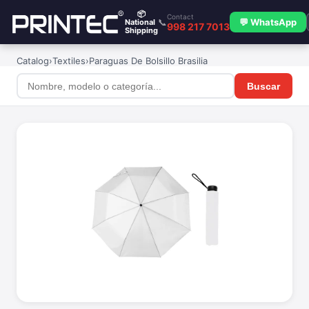
📦
Contact
📞
💬 WhatsApp
National
998 217 7013
Shipping
Catalog
›
Textiles
›
Paraguas De Bolsillo Brasilia
Buscar