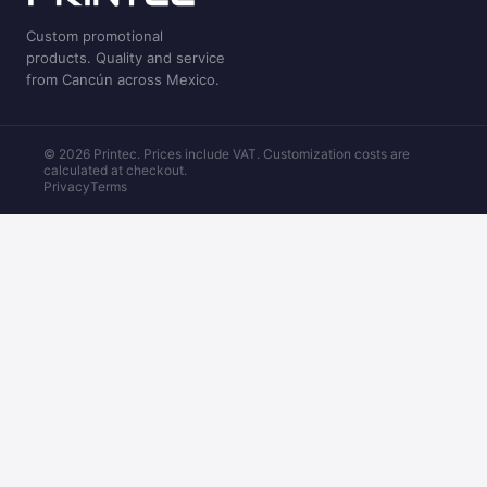
Custom promotional
products. Quality and service
from Cancún across Mexico.
© 2026 Printec. Prices include VAT. Customization costs are
calculated at checkout.
Privacy
Terms