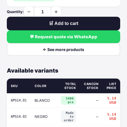
−
+
Quantity:
🛒 Add to cart
💬 Request quote via WhatsApp
← See more products
Available variants
TOTAL
CANCÚN
LIST
SKU
COLOR
STOCK
STOCK
PRICE
5.14
5400
BLANCO
—
APG14.01
pcs
USD
Made
5.14
NEGRO
APG14.02
—
to
USD
order