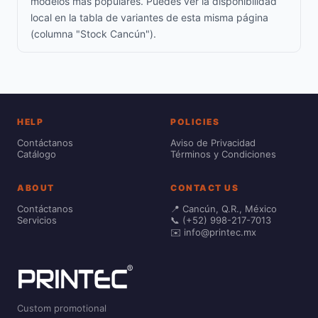
modelos más populares. Puedes ver la disponibilidad
local en la tabla de variantes de esta misma página
(columna "Stock Cancún").
HELP
POLICIES
Contáctanos
Aviso de Privacidad
Catálogo
Términos y Condiciones
ABOUT
CONTACT US
Contáctanos
📍 Cancún, Q.R., México
Servicios
📞 (+52) 998-217-7013
✉️ info@printec.mx
Custom promotional