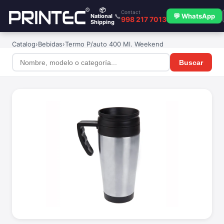
📦
Contact
📞
💬 WhatsApp
National
998 217 7013
Shipping
Catalog
›
Bebidas
›
Termo P/auto 400 Ml. Weekend
Buscar