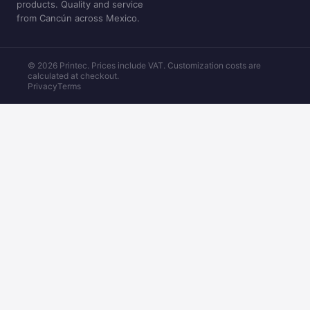
products. Quality and service
from Cancún across Mexico.
© 2026 Printec. Prices include VAT. Customization costs are
calculated at checkout.
Privacy
Terms