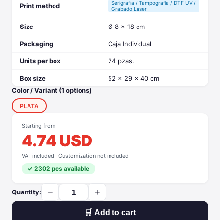
Serigrafía / Tampografía / DTF UV /
Print method
Grabado Láser
Size
Ø 8 x 18 cm
Packaging
Caja Individual
Units per box
24 pzas.
Box size
52 x 29 x 40 cm
Color / Variant (1 options)
PLATA
Starting from
4.74 USD
VAT included · Customization not included
✓ 2302 pcs available
−
+
Quantity:
🛒 Add to cart