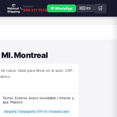
📦
Contact
🛒
📞
💬 WhatsApp
National
🇲🇽 ES
998 217 7013
Shipping
 Ml. Montreal
 de rosca. Ideal para llevar en el auto. CAP.
blanco.
Termo: Exterior Acero inoxidable / Interior y
asa: Plástico
Serigrafía / Tampografía / DTF UV / Grabado Láser