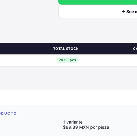
← See 
TOTAL STOCK
C
2039 pcs
RODUCTO
1 variante
$89.89 MXN por pieza