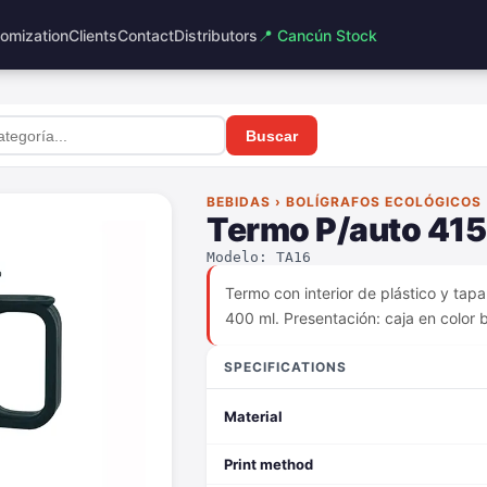
omization
Clients
Contact
Distributors
📍 Cancún Stock
Buscar
BEBIDAS › BOLÍGRAFOS ECOLÓGICOS
Termo P/auto 415
Modelo: TA16
Termo con interior de plástico y tapa
400 ml. Presentación: caja en color 
SPECIFICATIONS
Material
Print method