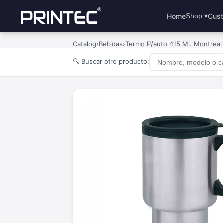
Home
Cust
Shop ▾
Catalog
›
Bebidas
›
Termo P/auto 415 Ml. Montreal
🔍 Buscar otro producto: