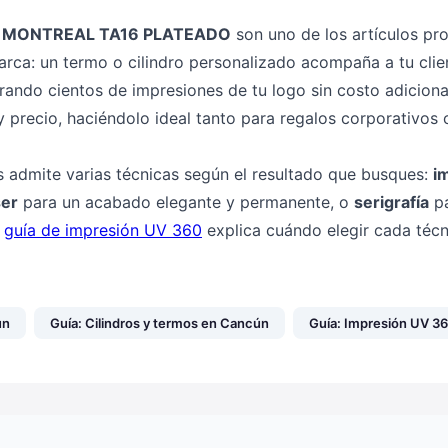
. MONTREAL TA16 PLATEADO
son uno de los artículos p
rca: un termo o cilindro personalizado acompaña a tu clien
erando cientos de impresiones de tu logo sin costo adicion
 y precio, haciéndolo ideal tanto para regalos corporativo
s admite varias técnicas según el resultado que busques:
i
ser
para un acabado elegante y permanente, o
serigrafía
pa
a
guía de impresión UV 360
explica cuándo elegir cada técn
ún
Guía: Cilindros y termos en Cancún
Guía: Impresión UV 3