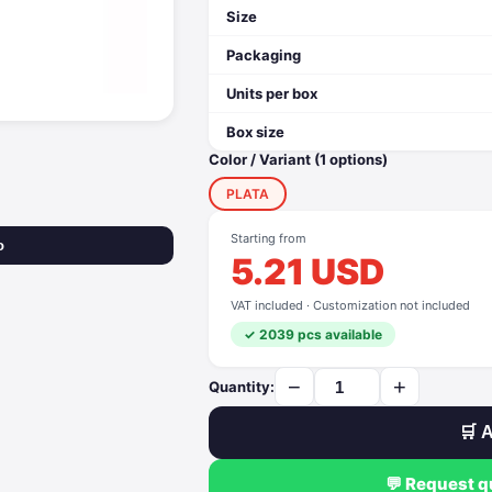
Size
Packaging
Units per box
Box size
Color / Variant (1 options)
PLATA
Starting from
o
5.21 USD
VAT included · Customization not included
✓ 2039 pcs available
−
+
Quantity:
🛒 A
💬 Request 