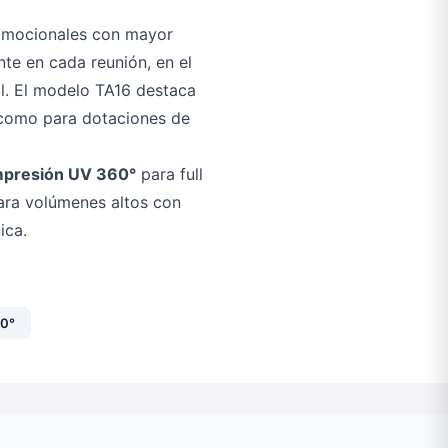
romocionales con mayor
te en cada reunión, en el
al. El modelo TA16 destaca
s como para dotaciones de
mpresión UV 360°
para full
ra volúmenes altos con
ica.
60°