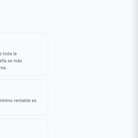
e toda la
afía es más
nte.
mínimo rentable es