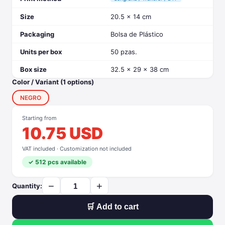
Size
20.5 x 14 cm
Packaging
Bolsa de Plástico
Units per box
50 pzas.
Box size
32.5 x 29 x 38 cm
Color / Variant (1 options)
NEGRO
Starting from
10.75 USD
VAT included · Customization not included
✓ 512 pcs available
−
+
Quantity:
🛒 Add to cart