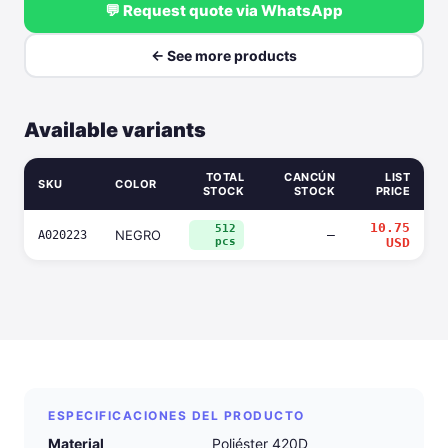
💬 Request quote via WhatsApp
← See more products
Available variants
TOTAL
CANCÚN
LIST
SKU
COLOR
STOCK
STOCK
PRICE
10.75
512
NEGRO
—
A020223
pcs
USD
ESPECIFICACIONES DEL PRODUCTO
Material
Poliéster 420D