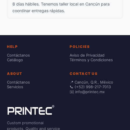
8 días hábiles. Tenemos taller local en Cancún para
coordinar entregas rápidas.
HELP
POLICIES
Contáctanos
Aviso de Privacidad
Catálogo
Términos y Condiciones
ABOUT
CONTACT US
Contáctanos
📍 Cancún, Q.R., México
Servicios
📞 (+52) 998-217-7013
✉️ info@printec.mx
Custom promotional
products. Quality and service