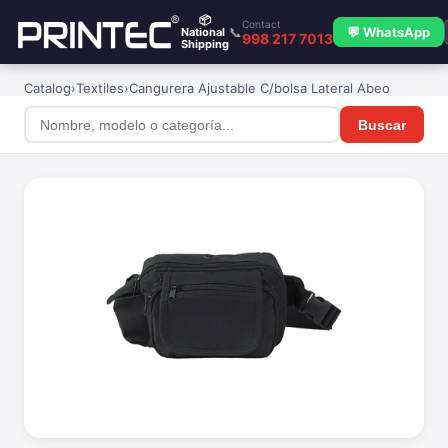
📦
Contact
📞
💬 WhatsApp
National
998 217 7013
Shipping
Catalog
›
Textiles
›
Cangurera Ajustable C/bolsa Lateral Abeo
Buscar