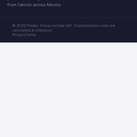
from Cancún across Mexico.
© 2026 Printec. Prices include VAT. Customization costs are
calculated at checkout.
Privacy
Terms