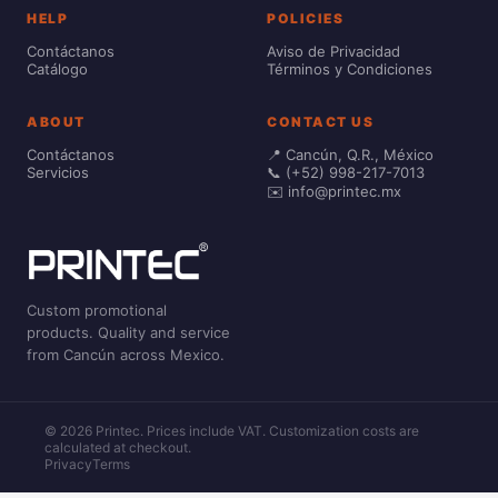
HELP
POLICIES
Contáctanos
Aviso de Privacidad
Catálogo
Términos y Condiciones
ABOUT
CONTACT US
Contáctanos
📍 Cancún, Q.R., México
Servicios
📞 (+52) 998-217-7013
✉️ info@printec.mx
Custom promotional
products. Quality and service
from Cancún across Mexico.
© 2026 Printec. Prices include VAT. Customization costs are
calculated at checkout.
Privacy
Terms