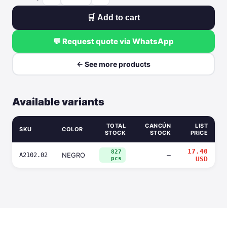
🛒 Add to cart
💬 Request quote via WhatsApp
← See more products
Available variants
TOTAL
CANCÚN
LIST
SKU
COLOR
STOCK
STOCK
PRICE
17.40
827
NEGRO
—
A2102.02
pcs
USD