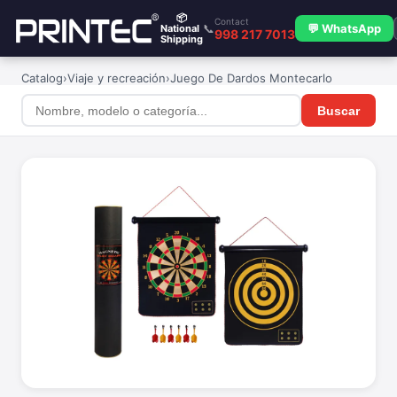
📦
Contact
📞
💬 WhatsApp
National
998 217 7013
Shipping
Catalog
›
Viaje y recreación
›
Juego De Dardos Montecarlo
Buscar