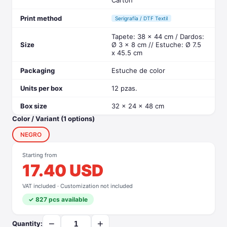
Cartón
Print method
Serigrafía / DTF Textil
Tapete: 38 x 44 cm / Dardos:
Size
Ø 3 x 8 cm // Estuche: Ø 7.5
x 45.5 cm
Packaging
Estuche de color
Units per box
12 pzas.
Box size
32 x 24 x 48 cm
Color / Variant (1 options)
NEGRO
Starting from
17.40 USD
VAT included · Customization not included
✓ 827 pcs available
−
+
Quantity: