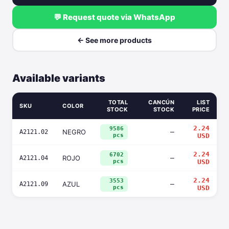
💬 Request quote via WhatsApp
← See more products
Available variants
TOTAL
CANCÚN
LIST
SKU
COLOR
STOCK
STOCK
PRICE
2.24
9586
NEGRO
—
A2121.02
pcs
USD
2.24
6702
ROJO
—
A2121.04
pcs
USD
2.24
3553
AZUL
—
A2121.09
pcs
USD