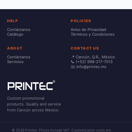
HELP
POLICIES
Contáctanos
Aviso de Privacidad
Catálogo
Términos y Condiciones
ABOUT
CONTACT US
Contáctanos
📍 Cancún, Q.R., México
Servicios
📞 (+52) 998-217-7013
✉️ info@printec.mx
Custom promotional
products. Quality and service
from Cancún across Mexico.
© 2026 Printec. Prices include VAT. Customization costs are