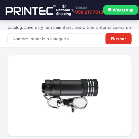
📦
Contact
📞
💬 WhatsApp
National
998 217 7013
Shipping
Catalog
›
Llaveros y herramientas
›
Llavero Con Linterna Leonardo
Buscar