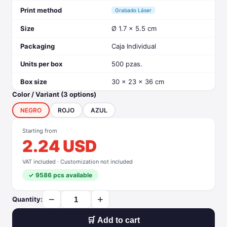
Print method
Grabado Láser
Size
Ø 1.7 x 5.5 cm
Packaging
Caja Individual
Units per box
500 pzas.
Box size
30 x 23 x 36 cm
Color / Variant (3 options)
NEGRO
ROJO
AZUL
Starting from
2.24 USD
VAT included · Customization not included
✓ 9586 pcs available
−
+
Quantity:
🛒 Add to cart