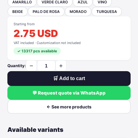
AMARILLO
VERDE CLARO
AZUL
VINO
BEIGE
PALO DE ROSA
MORADO
TURQUESA
Starting from
2.75 USD
VAT included · Customization not included
✓ 13317 pcs available
−
+
Quantity:
🛒 Add to cart
💬 Request quote via WhatsApp
← See more products
Available variants