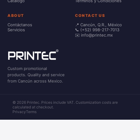
Catálogo
Términos y Condiciones
ABOUT
CONTACT US
Contáctanos
📍 Cancún, Q.R., México
Servicios
📞 (+52) 998-217-7013
✉️ info@printec.mx
Custom promotional
products. Quality and service
from Cancún across Mexico.
© 2026 Printec. Prices include VAT. Customization costs are
calculated at checkout.
Privacy
Terms