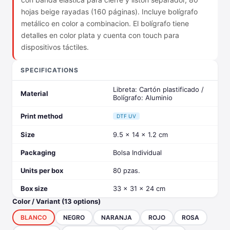
hojas beige rayadas (160 páginas). Incluye bolígrafo
metálico en color a combinacion. El bolígrafo tiene
detalles en color plata y cuenta con touch para
dispositivos táctiles.
SPECIFICATIONS
Libreta: Cartón plastificado /
Material
Bolígrafo: Aluminio
Print method
DTF UV
Size
9.5 x 14 x 1.2 cm
Packaging
Bolsa Individual
Units per box
80 pzas.
Box size
33 x 31 x 24 cm
Color / Variant (13 options)
BLANCO
NEGRO
NARANJA
ROJO
ROSA