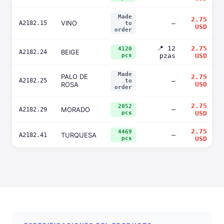
Made
2.75
VINO
A2182.15
—
to
USD
order
📍 12
2.75
4120
BEIGE
A2182.24
pcs
pzas
USD
Made
PALO DE
2.75
A2182.25
—
to
ROSA
USD
order
2.75
2052
MORADO
—
A2182.29
pcs
USD
2.75
4469
TURQUESA
—
A2182.41
pcs
USD