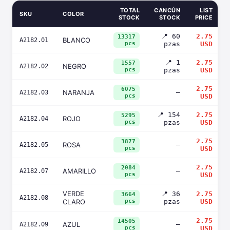
TOTAL
CANCÚN
LIST
SKU
COLOR
STOCK
STOCK
PRICE
📍 60
2.75
13317
BLANCO
A2182.01
pcs
pzas
USD
📍 1
2.75
1557
NEGRO
A2182.02
pcs
pzas
USD
2.75
6075
NARANJA
—
A2182.03
pcs
USD
📍 154
2.75
5295
ROJO
A2182.04
pcs
pzas
USD
2.75
3877
ROSA
—
A2182.05
pcs
USD
2.75
2084
AMARILLO
—
A2182.07
pcs
USD
VERDE
📍 36
2.75
3664
A2182.08
CLARO
pcs
pzas
USD
2.75
14505
AZUL
—
A2182.09
pcs
USD