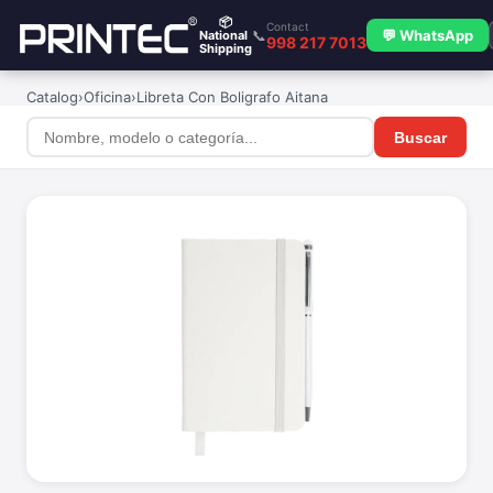
📦
Contact
📞
💬 WhatsApp
National
998 217 7013
Shipping
Catalog
›
Oficina
›
Libreta Con Boligrafo Aitana
Buscar