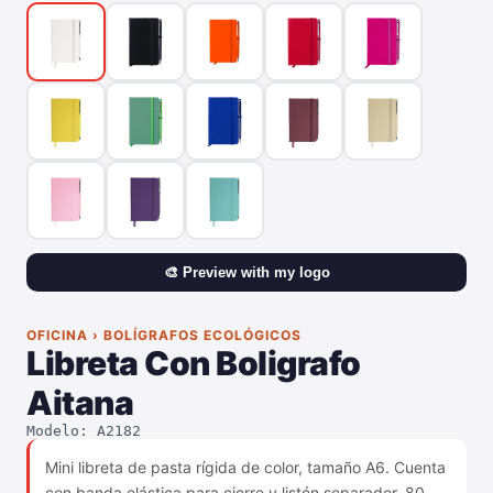
🎨 Preview with my logo
OFICINA › BOLÍGRAFOS ECOLÓGICOS
Libreta Con Boligrafo
Aitana
Modelo: A2182
Mini libreta de pasta rígida de color, tamaño A6. Cuenta
con banda elástica para cierre y listón separador, 80