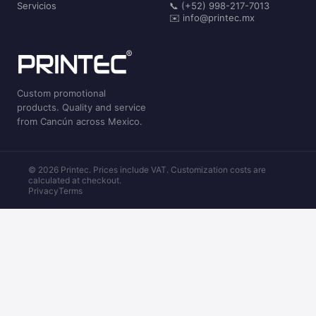
Servicios
📞 (+52) 998-217-7013
✉️ info@printec.mx
Custom promotional
products. Quality and service
from Cancún across Mexico.
© 2026 Printec. Prices include VAT. Customization costs are
calculated at checkout.
Privacy
Terms