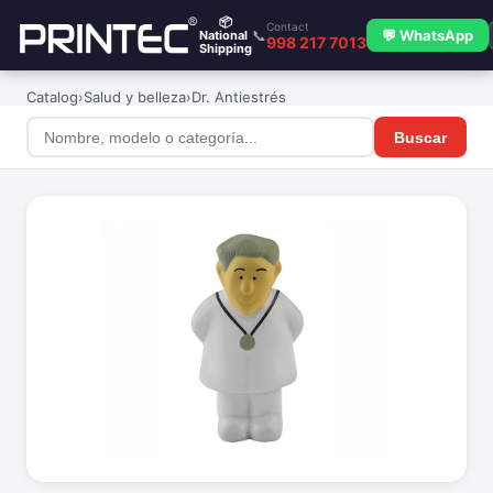
📦
Contact
📞
💬 WhatsApp
National
998 217 7013
Shipping
Catalog
›
Salud y belleza
›
Dr. Antiestrés
Buscar