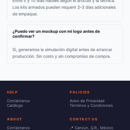
Entre 5 y 10 días hábiles según el artículo y la técnica.
Los kits armados pueden requerir 2–3 días adicionales
de empaque.
¿Puedo ver un mockup con mi logo antes de
confirmar?
Sí, generamos la simulación digital antes de arrancar
producción. Sin costo y sin compromiso de compra.
HELP
POLICIES
Contáctanos
Aviso de Privacidad
Catálogo
Términos y Condiciones
ABOUT
CONTACT US
Contáctanos
📍 Cancún, Q.R., México