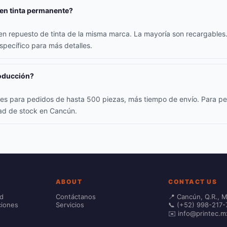
nen tinta permanente?
yen repuesto de tinta de la misma marca. La mayoría son recargables.
specífico para más detalles.
roducción?
iles para pedidos de hasta 500 piezas, más tiempo de envío. Para p
dad de stock en Cancún.
ABOUT
CONTACT US
ad
Contáctanos
📍 Cancún, Q.R., 
ciones
Servicios
📞 (+52) 998-217-
✉️ info@printec.m