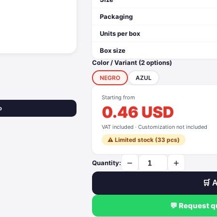
Packaging
Units per box
Box size
Color / Variant (2 options)
NEGRO
AZUL
Starting from
0.46 USD
o
VAT included · Customization not included
⚠️ Limited stock (33 pcs)
−
+
Quantity:
🛒 A
💬 Request 