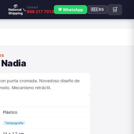
📦
Contact
🛒
📞
💬 WhatsApp
National
🇲🇽 ES
998 217 7013
Shipping
OS
o Nadia
o con punta cromada. Novedoso diseño de
ómodo. Mecanismo retráctil.
Plástico
Tampografía
14 x 1.2 cm