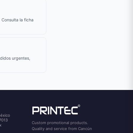
 Consulta la ficha
edidos urgentes,
México
7013
Custom promotional products.
x
Quality and service from Cancún