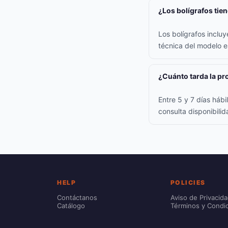
¿Los bolígrafos tie
Los bolígrafos inclu
técnica del modelo e
¿Cuánto tarda la p
Entre 5 y 7 días háb
consulta disponibili
HELP
POLICIES
Contáctanos
Aviso de Privacid
Catálogo
Términos y Condi