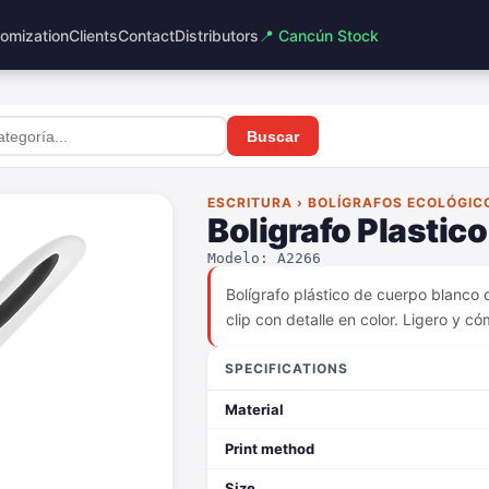
omization
Clients
Contact
Distributors
📍 Cancún Stock
Buscar
ESCRITURA › BOLÍGRAFOS ECOLÓGIC
Boligrafo Plastic
Modelo: A2266
Bolígrafo plástico de cuerpo blanc
clip con detalle en color. Ligero y c
SPECIFICATIONS
Material
Print method
Size