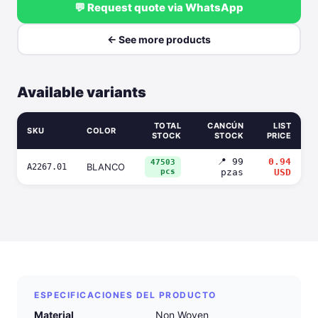
💬 Request quote via WhatsApp
← See more products
Available variants
TOTAL
CANCÚN
LIST
SKU
COLOR
STOCK
STOCK
PRICE
📍 99
0.94
47503
BLANCO
A2267.01
pcs
pzas
USD
ESPECIFICACIONES DEL PRODUCTO
Material
Non Woven