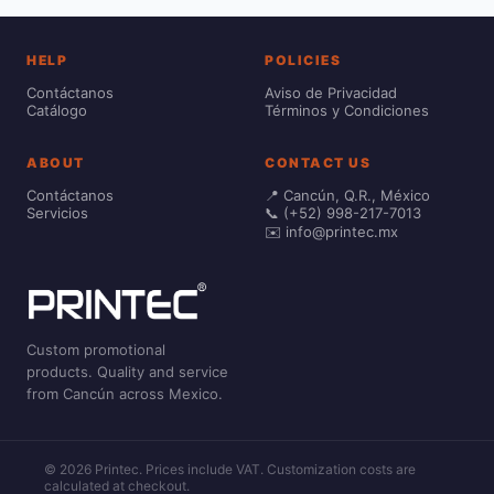
HELP
POLICIES
Contáctanos
Aviso de Privacidad
Catálogo
Términos y Condiciones
ABOUT
CONTACT US
Contáctanos
📍 Cancún, Q.R., México
Servicios
📞 (+52) 998-217-7013
✉️ info@printec.mx
Custom promotional
products. Quality and service
from Cancún across Mexico.
© 2026 Printec. Prices include VAT. Customization costs are
calculated at checkout.