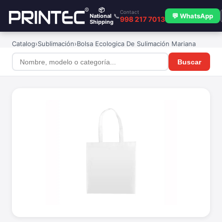
📦
Contact
📞
💬 WhatsApp
National
998 217 7013
Shipping
Catalog
›
Sublimación
›
Bolsa Ecologica De Sulimación Mariana
Buscar