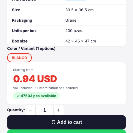
Size
39.5 x 36.5 cm
Packaging
Granel
Units per box
200 pzas.
Box size
42 x 46 x 47 cm
Color / Variant (1 options)
BLANCO
Starting from
0.94 USD
VAT included · Customization not included
✓ 47503 pcs available
−
+
Quantity:
🛒 Add to cart