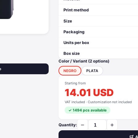
Print method
Size
Packaging
Units per box
Box size
Color / Variant (2 options)
o
NEGRO
PLATA
Starting from
14.01 USD
VAT included · Customization not included
✓ 1494 pcs available
−
+
Quantity:
🛒 A