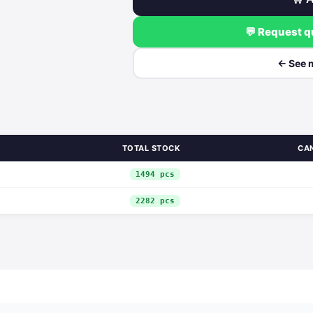
💬 Request 
← See 
TOTAL STOCK
CA
1494 pcs
2282 pcs