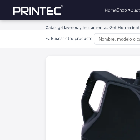
Home
Cust
Shop ▾
Catalog
›
Llaveros y herramientas
›
Set Herramienta
🔍 Buscar otro producto: