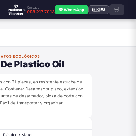
📦
Contact
🛒
📞
💬 WhatsApp
National
🇲🇽 ES
998 217 7013
Shipping
RAFOS ECOLÓGICOS
De Plastico Oil
s con 21 piezas, en resistente estuche de
te. Contiene: Desarmador plano, extensión
puntas de desarmador, pinza de corte con
Fácil de transportar y organizar.
Plástico / Metal