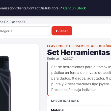
omization
Clients
Contact
Distributors
📍 Cancún Stock
s De Plastico Oil
Buscar
LLAVEROS Y HERRAMIENTAS › BOLÍG
Set Herramientas 
Modelo: A2317
Set de herramientas para automóvile
plástico en forma de envase de acei
para dados, 6 dados, adaptador, 9 
punta y 2 desarmadores tipo joyero. 
Presentación: caja individual.
SPECIFICATIONS
Material