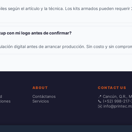
iles según el artículo y la técnica. Los kits armados pueden requerir
up con mi logo antes de confirmar?
ulación digital antes de arrancar producción. Sin costo y sin compr
ABOUT
CONTACT US
ad
Contáctanos
📍 Cancún, Q.R., 
ciones
Servicios
📞 (+52) 998-217-
✉️ info@printec.m