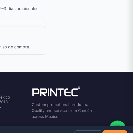
 2–3 días adicionales
omiso de compra.
México
7013
Custom promotional products.
x
Quality and service from Cancún
across Mexico.
💬