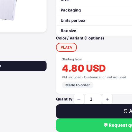
Packaging
Units per box
Box size
Color / Variant (1 options)
PLATA
Starting from
4.80 USD
o
VAT included · Customization not included
Made to order
−
+
Quantity:
🛒 A
💬 Request 