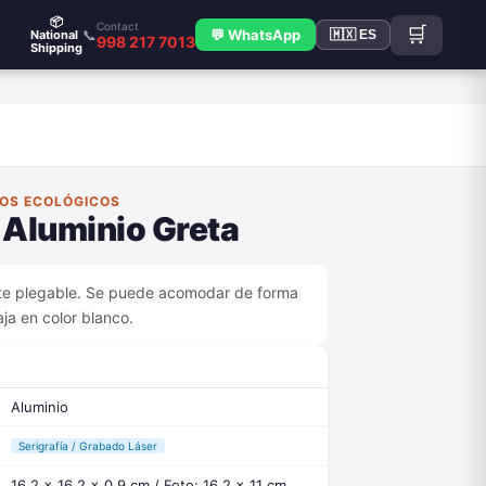
📦
Contact
🛒
📞
💬 WhatsApp
National
🇲🇽 ES
998 217 7013
Shipping
FOS ECOLÓGICOS
 Aluminio Greta
rte plegable. Se puede acomodar de forma
aja en color blanco.
Aluminio
Serigrafía / Grabado Láser
16.2 x 16.2 x 0.9 cm / Foto: 16.2 x 11 cm