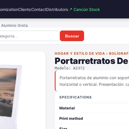
omization
Clients
Contact
Distributors
📍 Cancún Stock
 Aluminio Greta
Buscar
HOGAR Y ESTILO DE VIDA › BOLÍGRA
Portarretratos De
Modelo: A2372
Portarretratos de aluminio con sopo
horizontal o vertical. Presentación: c
SPECIFICATIONS
Material
Print method
Size