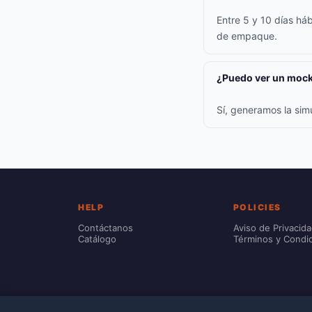
Entre 5 y 10 días háb
de empaque.
¿Puedo ver un mock
Sí, generamos la sim
HELP
POLICIES
Contáctanos
Aviso de Privacid
Catálogo
Términos y Condi